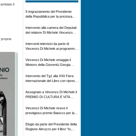
ambiato il
Il ringraziamento del Presidente
della Repubblica per la preziosa
testimonianza storica
Intervento alla camera dei Deputati
del relatore Di Michele Vincenzo
con dibattito sulla normativa
 propria
agricola ed impatto ambientale e
Interventi televisivi da parte di
problematiche sui veicoli storici e
Vincenzo Di Michele ai programmi
trattori d’epoca
televisivi sulle testimonanze e sulla
rivisitazione della storia
Vincenzo Di Michele omaggia il
Ministro della Gioventù Giorgia
Meloni con il libro ” Io prigioniero in
Russia” alla manifestazione Estate
Intervento del Tg1 alla XXII Fiera
in XX
internazionale del Libro con ripresa
televisiva per il Libro “ Io Prigioniero
in Russia” di Vincenzo Di Michele
Assegnato a Vincenzo Di Michele il
PREMIO DI CULTURA E VITA
ALPINA
Vincenzo Di Michele riceve il
prestigioso premio Baiocco per la
memoria storica
Elogio da parte del Presidente della
Regione Abruzzo per il libro “Io,
prigioniero in Russia”