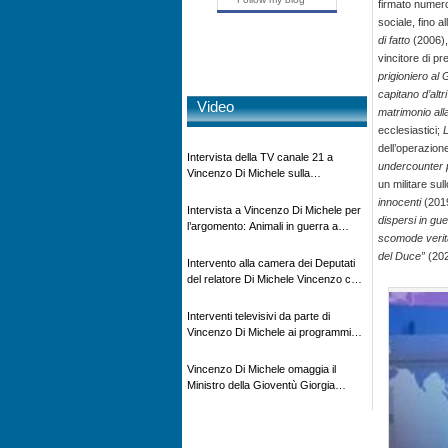
firmato numero
sociale, fino a
di fatto
(2006),
vincitore di p
prigioniero al
capitano d’altr
Video
matrimonio all
ecclesiastici;
L
dell’operazione
Intervista della TV canale 21 a
undercounter 
Vincenzo Di Michele sulla
un militare sul
scomparsa di Ettore Majorana
innocenti
(2019
Intervista a Vincenzo Di Michele per
dispersi in gue
l’argomento: Animali in guerra a
scomode verit
“Storie d’autore”, la rubrica culturale
del Duce”
(202
in onda su Espansione TV
Intervento alla camera dei Deputati
del relatore Di Michele Vincenzo con
dibattito sulla normativa agricola ed
impatto ambientale e problematiche
Interventi televisivi da parte di
sui veicoli storici e trattori d’epoca
Vincenzo Di Michele ai programmi
televisivi sulle testimonanze e sulla
rivisitazione della storia
Vincenzo Di Michele omaggia il
Ministro della Gioventù Giorgia
Meloni con il libro ” Io prigioniero in
Russia” alla manifestazione Estate in
XX