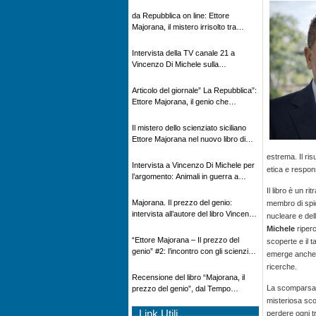
Novecento
da Repubblica on line: Ettore
Majorana, il mistero irrisolto tra
scienza e leggenda
Intervista della TV canale 21 a
Vincenzo Di Michele sulla
scomparsa di Ettore Majorana
Articolo del giornale” La Repubblica”:
Ettore Majorana, il genio che
scomparve al destino della Scienza
Il mistero dello scienziato siciliano
Ettore Majorana nel nuovo libro di
Vincenzo Di Michele, Comunicato
estrema. Il ris
Adnkronos
Intervista a Vincenzo Di Michele per
etica e respons
l’argomento: Animali in guerra a
“Storie d’autore”, la rubrica culturale
Il libro è un r
in onda su Espansione TV
Majorana. Il prezzo del genio:
membro di spic
intervista all’autore del libro Vincenzo
nucleare e del
Di Michele – Radio Radicale
Michele
riperc
“Ettore Majorana ‒ Il prezzo del
scoperte e il 
genio” #2: l’incontro con gli scienziati
emerge anche l
tedeschi
ricerche.
Recensione del libro “Majorana, il
La scomparsa d
prezzo del genio”, dal Tempo
08/02/2026
misteriosa sc
Link Utili
perdere ogni t