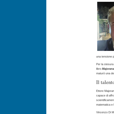
una tensione 
Per la stesura
libro
Majorana,
maturò una dell
Il talen
Ettore Majorana
capace di affr
scientificamen
matematica e la
Vincenzo Di Mi