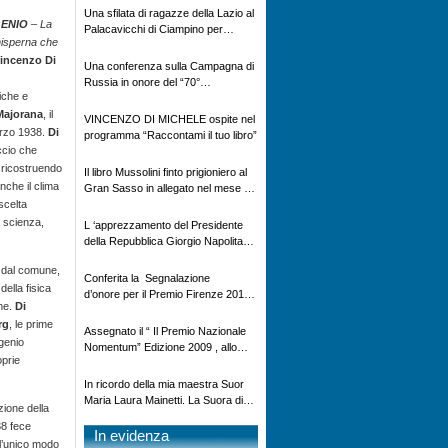
al Gran Sasso”
Una sfilata di ragazze della Lazio al
GENIO
– La
Palacavicchi di Ciampino per
anisperna che
l’elezione di Miss Blue Star
incenzo Di
Una conferenza sulla Campagna di
Russia in onore del “70°
tiche e
anniversario della battaglia di
Majorana
, il
Nikolajewka
VINCENZO DI MICHELE ospite nel
arzo 1938.
Di
programma “Raccontami il tuo libro”
ccio che
, ricostruendo
Il libro Mussolini finto prigioniero al
nche il clima
Gran Sasso in allegato nel mese di
scelta
Ottobre alla Gazzetta di Mantova ,
Gazzetta di Reggio, Gazzetta di
a scienza,
L ‘apprezzamento del Presidente
Modena , La Nuova Ferrara e la
della Repubblica Giorgio Napolitano
Provincia Pavese
per il libro ” GUIDARE OGGI ” (
ri dal comune,
dedicato dall’autore Vincenzo Di
Conferita la Segnalazione
della fisica
Michele a suo nipote Manuele
d’onore per il Premio Firenze 2010
Murgia, prematuramente
ome.
Di
a Vincenzo Di Michele – il 04
scomparso) – ed il richiamo alle
rg
, le prime
Dicembre 2010 a Firenze c/o
Assegnato il “ Il Premio Nazionale
Istituzioni per una più viva
 genio
Palazzo Vecchio alla presenza del
Nomentum” Edizione 2009 , allo
attenzione sul fenomeno delle stragi
Sindaco Matteo Renzi – per il libro
oprie
scrittore: Vincenzo Di Michele
stradali
“Io Prigioniero in Russia”
In ricordo della mia maestra Suor
Maria Laura Mainetti. La Suora di
zione della
Chiavenna Figlia della Croce, dal
38 fece
suo alunno Vincenzo Di Michele
In evidenza
 l’unico modo