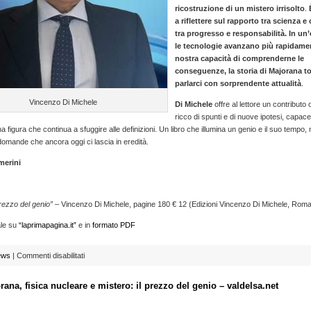
ricostruzione di un mistero irrisolto
.
a riflettere sul rapporto tra scienza e
tra progresso e responsabilità. In un
le tecnologie avanzano più rapidamen
nostra capacità di comprenderne le
conseguenze, la storia di Majorana t
parlarci con sorprendente attualità
.
Vincenzo Di Michele
Di Michele
offre al lettore un contributo o
ricco di spunti e di nuove ipotesi, capace 
a figura che continua a sfuggire alle definizioni. Un libro che illumina un genio e il suo tempo,
 domande che ancora oggi ci lascia in eredità.
merini
prezzo del genio” –
Vincenzo Di Michele, pagine 180 € 12 (Edizioni Vincenzo Di Michele, Roma
ale su
“laprimapagina.it”
e in
formato PDF
su
ews
|
Commenti disabilitati
“Majorana,
il
rana, fisica nucleare e mistero: il prezzo del genio – valdelsa.net
prezzo
del