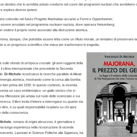
a un destino che lo avrebbe potuto condurre nel cuore dei programmi nucleari che avrebbero c
e esplora diverse ipotesi:
ssere coinvolto nel futuro Progetto Manhattan accanto a Fermi e Oppenheimer;
 di essere arruolato nel programma nucleare nazista, dove operava Heisenberg;
non vedere il proprio nome associato alla distruzione atomica.
rema, dunque, che potrebbe essere letta come un rifiuto morale, un tentativo di preservare la
onte a un progresso scientifico che stava per trasformarsi in tragedia.
ve sullo sfondo di un’epoca cruciale: gli anni ruggenti della
 e il clima internazionale che precedette la Seconda
le.
Di Michele
ricostruisce le ricerche parallele di Alleati
l’energia atomica, mostrando come la corsa alla bomba
tto ben prima del 1939. In questo contesto, la vicenda
venta un caso emblematico: un giallo storico che si
na riflessione più ampia sul ruolo dello scienziato e sui
a ricerca. Il libro invita il lettore a interrogarsi su quanto sia
i oltre, e su quali responsabilità ricadano su chi apre
e della conoscenza.
Michele
, romano di origini abruzzesi, è giornalista e
una lunga esperienza nella ricostruzione di vicende
ovecento. Laureato in Scienze Politiche alla Sapienza, ha