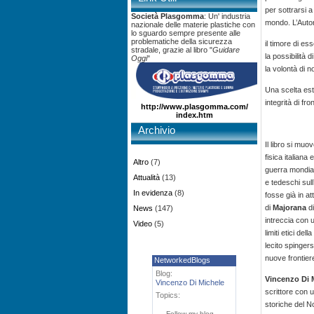
per sottrarsi 
Società Plasgomma
: Un' industria
mondo. L’Autor
nazionale delle materie plastiche con
lo sguardo sempre presente alle
problematiche della sicurezza
il timore di e
stradale, grazie al libro "
Guidare
la possibilità
Oggi
"
la volontà di 
Una scelta est
integrità di fr
http://www.plasgomma.com/
index.htm
Archivio
Il libro si muo
fisica italiana
Altro
(7)
guerra mondia
Attualità
(13)
e tedeschi sul
In evidenza
(8)
fosse già in a
di
Majorana
di
News
(147)
intreccia con u
Video
(5)
limiti etici dell
lecito spingers
nuove frontier
NetworkedBlogs
Blog:
Vincenzo Di 
Vincenzo Di Michele
scrittore con 
Topics:
storiche del N
Follow my blog