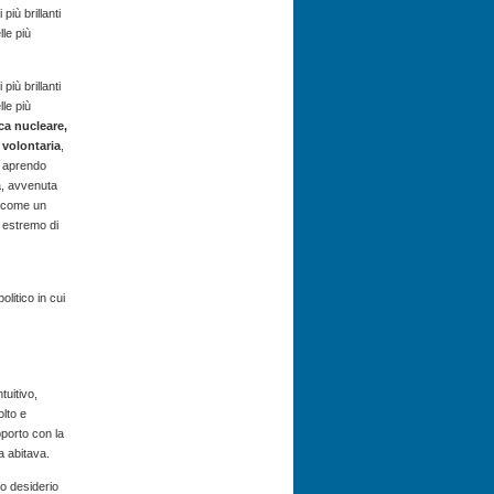
iù brillanti
le più
iù brillanti
le più
ica nucleare,
 volontaria
,
a aprendo
a, avvenuta
a come un
 estremo di
olitico in cui
tuitivo,
olto e
pporto con la
a abitava.
o desiderio