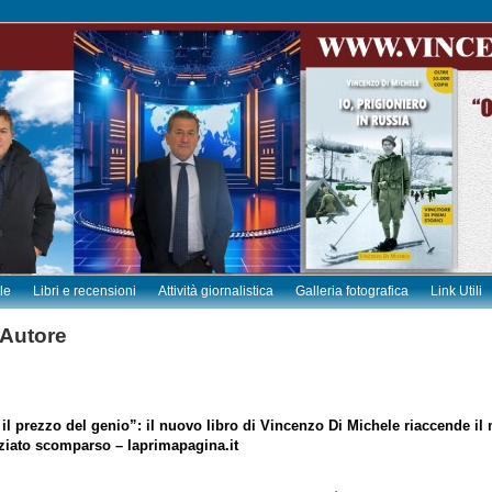
le
Libri e recensioni
Attività giornalistica
Galleria fotografica
Link Utili
 Autore
il prezzo del genio”: il nuovo libro di Vincenzo Di Michele riaccende il 
nziato scomparso – laprimapagina.it