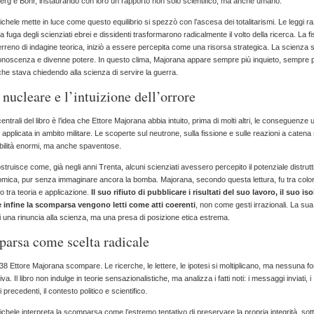
rg e Bohr, instaurando con loro un rapporto non solo scientifico, ma anche umano.
hele mette in luce come questo equilibrio si spezzò con l’ascesa dei totalitarismi. Le leggi razz
a fuga degli scienziati ebrei e dissidenti trasformarono radicalmente il volto della ricerca. La fi
erreno di indagine teorica, iniziò a essere percepita come una risorsa strategica. La scienza 
noscenza e divenne potere. In questo clima, Majorana appare sempre più inquieto, sempre p
e stava chiedendo alla scienza di servire la guerra.
 nucleare e l’intuizione dell’orrore
entrali del libro è l’idea che Ettore Majorana abbia intuito, prima di molti altri, le conseguenze u
 applicata in ambito militare. Le scoperte sul neutrone, sulla fissione e sulle reazioni a caten
bilità enormi, ma anche spaventose.
struisce come, già negli anni Trenta, alcuni scienziati avessero percepito il potenziale distrutt
tomica, pur senza immaginare ancora la bomba. Majorana, secondo questa lettura, fu tra colo
o tra teoria e applicazione.
Il suo rifiuto di pubblicare i risultati del suo lavoro, il suo i
 infine la scomparsa vengono letti come atti coerenti
, non come gesti irrazionali. La su
 una rinuncia alla scienza, ma una presa di posizione etica estrema.
arsa come scelta radicale
38 Ettore Majorana scompare. Le ricerche, le lettere, le ipotesi si moltiplicano, ma nessuna f
iva. Il libro non indulge in teorie sensazionalistiche, ma analizza i fatti noti: i messaggi inviati, i
recedenti, il contesto politico e scientifico.
chele interpreta la scomparsa come l’estremo tentativo di preservare la propria integrità, sot