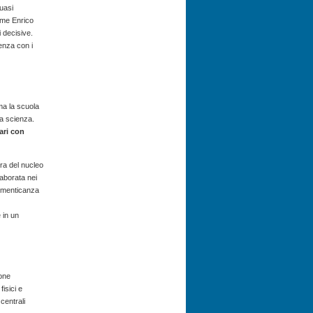
uasi
ome Enrico
i decisive.
enza con i
ma la scuola
la scienza.
ari con
ra del nucleo
laborata nei
dimenticanza
 in un
ione
isici e
centrali