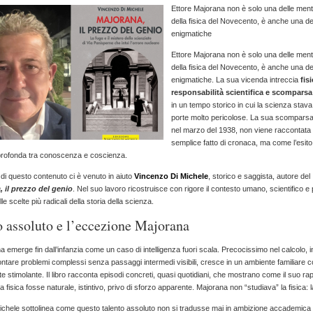
genio”:
Ettore Majorana non è solo una delle menti p
il
della fisica del Novecento, è anche una del
nuovo
enigmatiche
libro
Ettore Majorana non è solo una delle menti p
di
della fisica del Novecento, è anche una del
Vincenzo
enigmatiche. La sua vicenda intreccia
fis
Di
responsabilità scientifica e scomparsa
Michele
in un tempo storico in cui la scienza stav
riaccende
porte molto pericolose. La sua scompars
il
nel marzo del 1938, non viene raccontat
mistero
semplice fatto di cronaca, ma come l’esito
dello
profonda tra conoscenza e coscienza.
scienziato
scomparso
 di questo contenuto ci è venuto in aiuto
Vincenzo Di Michele
, storico e saggista, autore del
–
 il prezzo del genio
. Nel suo lavoro ricostruisce con rigore il contesto umano, scientifico e p
laprimapagina.it
e scelte più radicali della storia della scienza.
to assoluto e l’eccezione Majorana
 emerge fin dall’infanzia come un caso di intelligenza fuori scala. Precocissimo nel calcolo, in
ontare problemi complessi senza passaggi intermedi visibili, cresce in un ambiente familiare c
te stimolante. Il libro racconta episodi concreti, quasi quotidiani, che mostrano come il suo ra
 fisica fosse naturale, istintivo, privo di sforzo apparente. Majorana non “studiava” la fisica: l
chele sottolinea come questo talento assoluto non si tradusse mai in ambizione accademica 