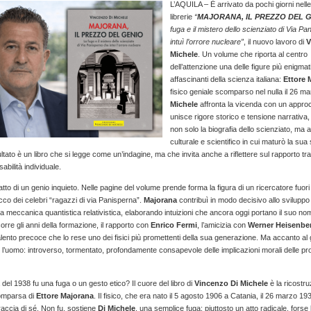
L’AQUILA – È arrivato da pochi giorni nelle
librerie
“
MAJORANA, IL PREZZO DEL 
fuga e il mistero dello scienziato di Via P
intuì l’orrore nucleare”
, il nuovo lavoro di
V
Michele
. Un volume che riporta al centro
dell’attenzione una delle figure più enigma
affascinanti della scienza italiana:
Ettore 
fisico geniale scomparso nel nulla il 26 m
Michele
affronta la vicenda con un appro
unisce rigore storico e tensione narrativa
non solo la biografia dello scienziato, ma a
culturale e scientifico in cui maturò la sua 
ultato è un libro che si legge come un’indagine, ma che invita anche a riflettere sul rapporto tr
abilità individuale.
itratto di un genio inquieto. Nelle pagine del volume prende forma la figura di un ricercatore fuo
co dei celebri “ragazzi di via Panisperna”.
Majorana
contribuì in modo decisivo allo sviluppo 
la meccanica quantistica relativistica, elaborando intuizioni che ancora oggi portano il suo n
orre gli anni della formazione, il rapporto con
Enrico Fermi
, l’amicizia con
Werner Heisenbe
talento precoce che lo rese uno dei fisici più promettenti della sua generazione. Ma accanto al
’uomo: introverso, tormentato, profondamente consapevole delle implicazioni morali delle pr
el 1938 fu una fuga o un gesto etico? Il cuore del libro di
Vincenzo Di Michele
è la ricostru
omparsa di
Ettore
Majorana
. Il fisico, che era nato il 5 agosto 1906 a Catania, il 26 marzo 19
raccia di sé. Non fu, sostiene
Di Michele
, una semplice fuga: piuttosto un atto radicale, forse