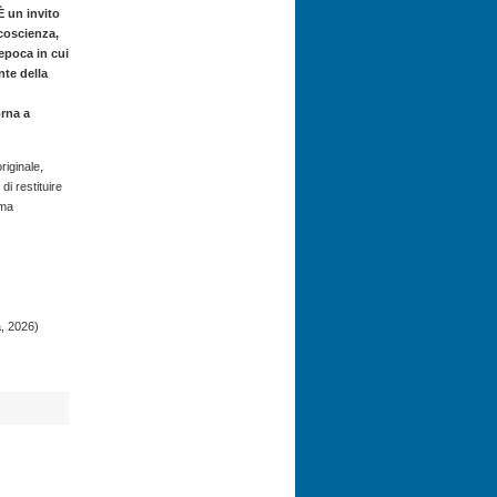
È un invito
 coscienza,
’epoca in cui
te della
orna a
riginale,
di restituire
 ma
, 2026)