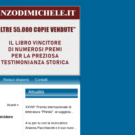
Reduci dispersi
Contatti
Attualità
Avanti »
XXVIII° Premio internazionale di
letteratura “Phintia”: al saggista
mistero
Vincenzo Di Michele – 4°
classificato generale – il diploma di
A tu per tu con la ricercatrice
elogio e benemerenza per l’opera
Arianna Pacchiarotti e il suo nuovo
letteraria “Mussolini finto Prigioniero
progetto”Non imprigioniamo la vita”