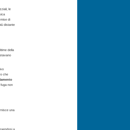
iali, le
sica
smise di
iù distante
ltime della
a stavano
ivo
ro che
solamento
a fuga non
ornisce una
traendosi a