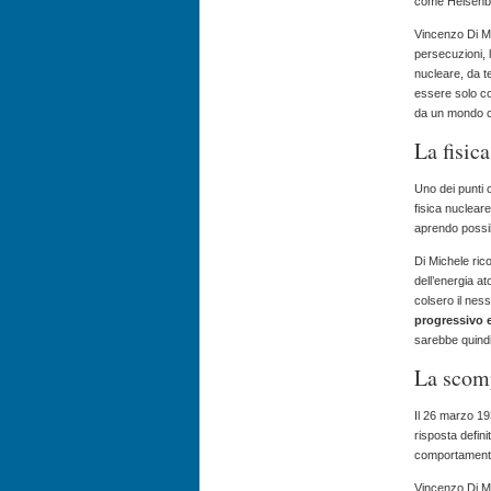
come Heisenbe
Vincenzo Di Mic
persecuzioni, l
nucleare, da t
essere solo co
da un mondo ch
La fisica
Uno dei punti c
fisica nucleare
aprendo possi
Di Michele rico
dell’energia a
colsero il ness
progressivo e
sarebbe quindi
La scomp
Il 26 marzo 19
risposta definit
comportamenti p
Vincenzo Di Mi