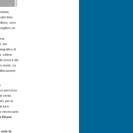
endute,
lini finto
ilson, vero
ogliere un
ena
i, the
ografico di
, vittime
la ricerca dei
ro storie.
Le
liberazione
a
 un percorso
le verità
ni, per le
la luce.
ro necessario
di
Ettore
solo la