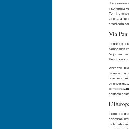
di affermazion
insofferente v
Fermi, e tendev
Questa attitud
criteri della c
Via Pani
L’ingresso di 
italiana di fis
Majorana, pur
Fermi
, sia su
Vincenzo Di M
atomico, matur
primi anni Tre
o noncuranza,
comportavano
contesto sempre
L’Europa
Il libro collo
scientifica in
matematici lav