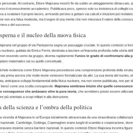
e personale. Al contrario, Ettore Majorana mostrò fin da subito un atteggiamento distaccato, q
erso il riconoscimento accademico. Pubblicava poco, spesso solo su insistenza di colleghi c
a a svalutare il proprio lavoro, arrivando persino a gettare via calcoli e intuizioni poi rivelates
ine non era falsa modestia, ma il segno di una mente che non misurava il valore della conosc
arriera o del successo.
sperna e il nucleo della nuova fisica
Majorana nel gruppo di via Panisperna segna un passaggio cruciale. In questo contesto si for
ica nucleare, guidata da Enrico Fermi, destinata a lasciare un’impronta profonda nella storia del
 non essendo uomo da gruppo, diventa rapidamente
l’unico in grado di confrontarsi alla p
l piano matematico sia su quello concettuale.
ichele evidenzia come Ettore Majorana possedesse una comprensione profonda della struttu
ata prima ancora che molte teorie venissero formalizzate da altri. La sua teoria del nucleo, e
nta, anticipava sviluppi fondamentali della fisica nucleare, ma non venne pubblicata, non per 
 bensì come una scelta consapevole.
Majorana sembrava intuire che quelle conoscenze
 conseguenze che andavano oltre la pura teoria
, che avrebbero potuto essere utilizzate
 più orientato a scopi militari e alla distruzione.
 della scienza e l’ombra della politica
ca la vicenda di Majorana in un’Europa inizialmente attraversata da una straordinaria collaboraz
ternazionale. Cambridge, Gottinga, Copenaghen erano luoghi di scambio e cooperazione, dove f
oravano insieme senza barriere nazionali. In questo contesto Ettore Majorana incontra figure 