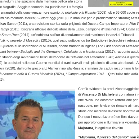
si volumi che spaziano dalla memoria bellica alla storia
lle biografie. Saggista fecondo, ha pubblicato:
La famiglia
 un’analisi della convivenza more uxorio;
Io prigioniero in Russia
(2009), oltre 55.000 copie v
remi alla memoria storica;
Guidare oggi
(2010), un manuale per le problematiche stradali;
Musso
 Gran Sasso
(2011), una revisione storica sulla prigionia del Duce a Campo Imperatore;
Pino W
i tempi
(2013), biografia ufficiale del calciatore della Lazio, campione d’Italia nel 1974;
Come sci
a Sacra Rota
(2014), un’inchiesta sull’iter di annullamento dei matrimoni innanzi ai Tribunali
’ultimo segreto di Mussolini
(2015), quel patto sottobanco tra Badoglio e i tedeschi e i retrosc
 Quercia sulla liberazione di Mussolini, anche tradotto in inglese (
The Last secret of Mussolin
pact between Badoglio and the Germans)
;
Cefalonia. Io e la mia storia
(2017), racconto autobi
lo sfondo degli avvenimenti bellici dell’eccidio di Cefalonia nel settembre 1943;
Animali in guerra
), le uccisioni nelle due Guerre mondiali di cani, cavalli, muli, piccioni e di tante altre bestie;
Al
rra
(2020), dal fronte greco a El Alamein fino alla Russia: i familiari dei caduti raccontano le lo
à nascoste nella II Guerra Mondiale
(2024),
“
Campo Imperatore 1943 – Quel falso mito della 
5).
Com’è evidente, la produzione saggistic
di
Vincenzo Di Michele
si connatura in
che rivela una costante: l’attenzione per 
nascoste, per le vicende rimaste ai margi
storie che meritano di essere riportate al
Dunque il nuovo lavoro è un libro davve
per approfondire e illuminare la vicenda 
Majorana
, in ogni suo risvolto.
“Majorana, il prezzo del genio”
non è 