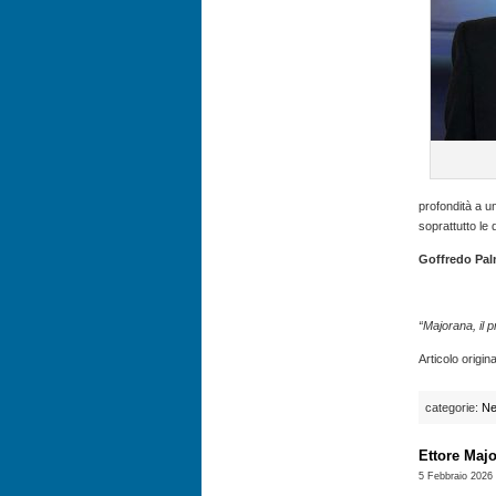
profondità a un
soprattutto le
Goffredo Pal
“Majorana, il 
Articolo origin
categorie:
N
Ettore Majo
5 Febbraio 2026