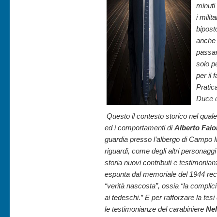
minuti
i mili
bipost
anch
passar
solo p
per il
Pratic
Duce e
Questo il contesto storico nel qua
ed i comportamenti di
Alberto Faio
guardia presso l’albergo di Campo I
riguardi, come degli altri personaggi
storia nuovi contributi e testimonia
espunta dal memoriale del 1944 rec
“verità nascosta”, ossia “la complic
ai tedeschi.” E per rafforzare la te
le testimonianze del carabiniere
Nel