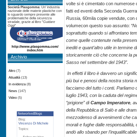
volte si è cimentato con numerose o
Società Plasgomma
: Un' industria
fatti ed eventi della Seconda Guerra
nazionale delle materie plastiche con
lo sguardo sempre presente alle
Russia,
60mila copie vendute, con di
problematiche della sicurezza
stradale, grazie al libro "
Guidare
volumecon questo suo assunto:
“N
Oggi
"
soprattutto quando si affrontano tem
come quelle contenute nella present
http://www.plasgomma.com/
inediti e quant’altro utile in termine d
index.htm
storicamente ciò che concerne la pe
Archivio
Sasso nel settembre del 1943”.
Altro
(7)
In effetti il libro è davvero un sign
Attualità
(13)
più bui e penosi della nostra storia
In evidenza
(8)
facciamo del tutto i conti. Parliamo 
News
(147)
luglio 1943, con la caduta del regime 
Video
(5)
“prigione” di
Campo Imperatore
, a
della Repubblica di Salò e alle d
NetworkedBlogs
mezzodenso di avvenimenti che cambi
Blog:
Vincenzo Di Michele
morali e fughe dalle responsabilità, 
Topics:
andò allo sbando per l’inqualificab
Follow my blog