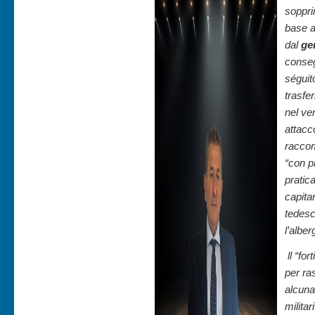
soppri
base 
dal
ge
conseg
séguit
trasfe
nel ve
attacc
raccom
“con p
pratic
capit
tedesc
l’alber
ll “fo
per ra
alcuna
milita