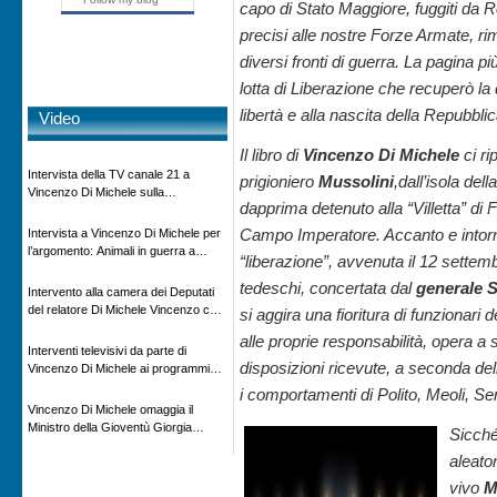
capo di Stato Maggiore, fuggiti da R
precisi alle nostre Forze Armate, rim
diversi fronti di guerra. La pagina più
lotta di Liberazione che recuperò la
libertà e alla nascita della Repubblic
Video
Il libro di
Vincenzo Di Michele
ci ri
Intervista della TV canale 21 a
prigioniero
Mussolini
,dall’isola de
Vincenzo Di Michele sulla
dapprima detenuto alla “Villetta” di 
scomparsa di Ettore Majorana
Campo Imperatore. Accanto e intorno 
Intervista a Vincenzo Di Michele per
l’argomento: Animali in guerra a
“liberazione”, avvenuta il 12 settemb
“Storie d’autore”, la rubrica culturale
tedeschi, concertata dal
generale 
in onda su Espansione TV
Intervento alla camera dei Deputati
del relatore Di Michele Vincenzo con
si aggira una fioritura di funzionari d
dibattito sulla normativa agricola ed
alle proprie responsabilità, opera 
impatto ambientale e problematiche
Interventi televisivi da parte di
sui veicoli storici e trattori d’epoca
disposizioni ricevute, a seconda del
Vincenzo Di Michele ai programmi
televisivi sulle testimonanze e sulla
i comportamenti di Polito, Meoli, Sen
rivisitazione della storia
Vincenzo Di Michele omaggia il
Ministro della Gioventù Giorgia
Sicché
Meloni con il libro ” Io prigioniero in
aleator
Russia” alla manifestazione Estate in
XX
vivo
M