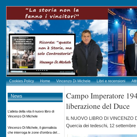
Cookies Policy
Home
Vincenzo Di Michele
Libri e recensioni
Att
Campo Imperatore 1943
News
liberazione del Duce
L’atleta della vita il nuovo libro di
Vincenzo Di Michele
IL NUOVO LIBRO DI VINCENZO DI M
Quercia dei tedeschi, 12 settembr
Vincenzo Di Michele, il giornalista
che interroga le zone d’ombra del