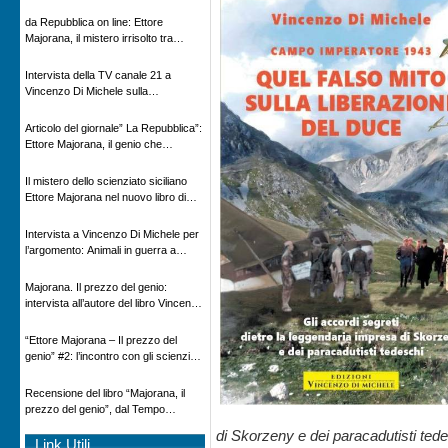
Novecento
da Repubblica on line: Ettore
Majorana, il mistero irrisolto tra
scienza e leggenda
Intervista della TV canale 21 a
Vincenzo Di Michele sulla
scomparsa di Ettore Majorana
Articolo del giornale” La Repubblica”:
Ettore Majorana, il genio che
scomparve al destino della Scienza
Il mistero dello scienziato siciliano
Ettore Majorana nel nuovo libro di
Vincenzo Di Michele, Comunicato
Adnkronos
Intervista a Vincenzo Di Michele per
l’argomento: Animali in guerra a
“Storie d’autore”, la rubrica culturale
in onda su Espansione TV
Majorana. Il prezzo del genio:
intervista all’autore del libro Vincenzo
Di Michele – Radio Radicale
“Ettore Majorana ‒ Il prezzo del
genio” #2: l’incontro con gli scienziati
tedeschi
Recensione del libro “Majorana, il
prezzo del genio”, dal Tempo
08/02/2026
di Skorzeny e dei paracadutisti ted
Link Utili