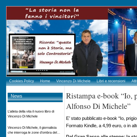
Cookies Policy
Home
Vincenzo Di Michele
Libri e recensioni
Att
Ristampa e-book “Io, p
News
Alfonso Di Michele”
L’atleta della vita il nuovo libro di
Vincenzo Di Michele
E’ stato pubblicato e-book “Io, prigi
Formato Kindle, a 4,99 euro, o in alte
Vincenzo Di Michele, il giornalista
che interroga le zone d’ombra del
Dal Gran Sasso alle steppe: la s