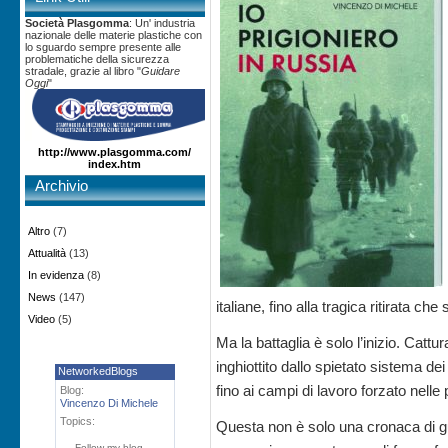
Società Plasgomma
: Un' industria
nazionale delle materie plastiche con
lo sguardo sempre presente alle
problematiche della sicurezza
stradale, grazie al libro "
Guidare
Oggi
"
http://www.plasgomma.com/
index.htm
Archivio
Altro
(7)
Attualità
(13)
In evidenza
(8)
News
(147)
italiane, fino alla tragica ritirata che
Video
(5)
Ma la battaglia è solo l’inizio. Cattu
inghiottito dallo spietato sistema d
NetworkedBlogs
fino ai campi di lavoro forzato nelle
Blog:
Vincenzo Di Michele
Topics:
Questa non è solo una cronaca di gue
Follow my blog