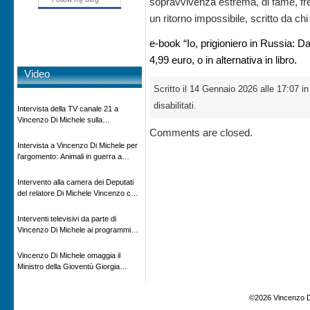
sopravvivenza estrema, di fame, fred
un ritorno impossibile, scritto da ch
e-book “Io, prigioniero in Russia: Da
4,99 euro, o in alternativa in libro.
Video
Scritto il 14 Gennaio 2026 alle 17:07 i
disabilitati.
Intervista della TV canale 21 a
Vincenzo Di Michele sulla
Comments are closed.
scomparsa di Ettore Majorana
Intervista a Vincenzo Di Michele per
l’argomento: Animali in guerra a
“Storie d’autore”, la rubrica culturale
in onda su Espansione TV
Intervento alla camera dei Deputati
del relatore Di Michele Vincenzo con
dibattito sulla normativa agricola ed
impatto ambientale e problematiche
Interventi televisivi da parte di
sui veicoli storici e trattori d’epoca
Vincenzo Di Michele ai programmi
televisivi sulle testimonanze e sulla
rivisitazione della storia
Vincenzo Di Michele omaggia il
Ministro della Gioventù Giorgia
Meloni con il libro ” Io prigioniero in
Russia” alla manifestazione Estate in
©2026 Vincenzo D
XX