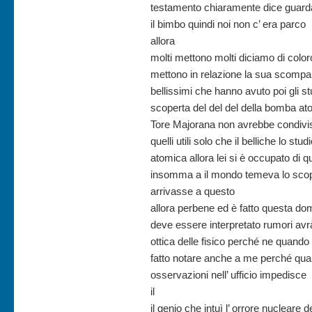
testamento chiaramente dice guarda l
il bimbo quindi noi non c’ era parco
allora
molti mettono molti diciamo di colo
mettono in relazione la sua scompar
bellissimi che hanno avuto poi gli stu
scoperta del del del della bomba at
Tore Majorana non avrebbe condi
quelli utili solo che il belliche lo s
atomica allora lei si è occupato di q
insomma a il mondo temeva lo scop
arrivasse a questo
allora perbene ed è fatto questa do
deve essere interpretato rumori avrà
ottica delle fisico perché ne quando 
fatto notare anche a me perché quand
osservazioni nell’ ufficio impedisce
il
il genio che intuì l’ orrore nucleare 