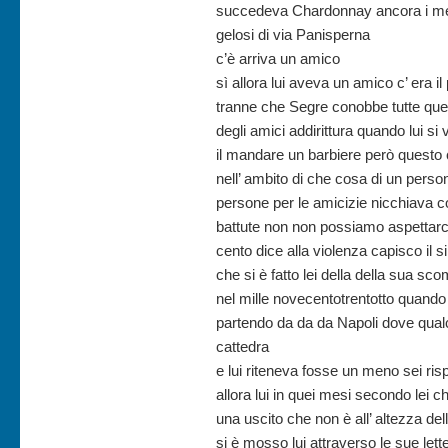
succedeva Chardonnay ancora i mez
gelosi di via Panisperna
c’è arriva un amico
sì allora lui aveva un amico c’ era i
tranne che Segre conobbe tutte qu
degli amici addirittura quando lui s
il mandare un barbiere però questo 
nell’ ambito di che cosa di un person
persone per le amicizie nicchiava cond
battute non non possiamo aspettarci 
cento dice alla violenza capisco il si
che si è fatto lei della della sua s
nel mille novecentotrentotto quando 
partendo da da da Napoli dove qua
cattedra
e lui riteneva fosse un meno sei ris
allora lui in quei mesi secondo lei ch
una uscito che non è all’ altezza del
si è mosso lui attraverso le sue le