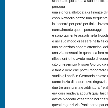
siano fatte poi circa la sua identifi
persona
una signora altolocata di Firenze di
esso Raffaello nozze una frequenta
lo incontrò per però per fini di lavo
normalmente questi personaggi
e sono talmente assorti nella filosof
e nel suo modo di essere nella fisic
uno scienziato apporti attenzioni d
una vita sessuali in quanto la loro me
riflessioni io ho avuto modo di vede
cito un esempio Nissan Giorgio da 
o tant’ è vero che potrei raccontare
studio gli andò in Germania chiese 
come inizio di essere ove ringrazia
due tre anni prima e addirittura l’ e
era così rendeva appunti quali tasc
aveva bloccato vessatoria nel cestino
questi ragazzi via Panisperna parl