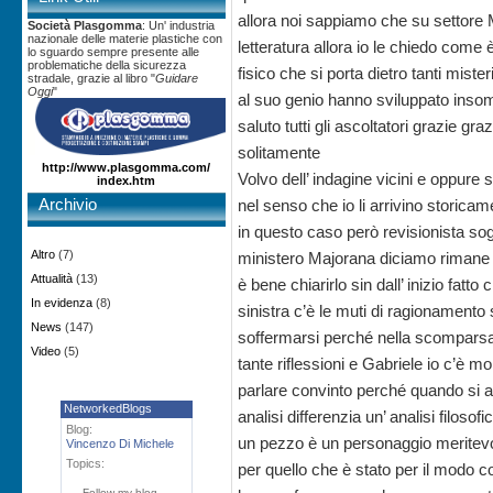
allora noi sappiamo che su settore 
Società Plasgomma
: Un' industria
nazionale delle materie plastiche con
letteratura allora io le chiedo come 
lo sguardo sempre presente alle
problematiche della sicurezza
fisico che si porta dietro tanti mist
stradale, grazie al libro "
Guidare
Oggi
"
al suo genio hanno sviluppato insom
saluto tutti gli ascoltatori grazie gra
solitamente
http://www.plasgomma.com/
Volvo dell’ indagine vicini e oppure
index.htm
Archivio
nel senso che io li arrivino storicame
in questo caso però revisionista s
Altro
(7)
ministero Majorana diciamo rimane
Attualità
(13)
è bene chiarirlo sin dall’ inizio fatt
In evidenza
(8)
sinistra c’è le muti di ragionamento 
News
(147)
soffermarsi perché nella scomparsa 
Video
(5)
tante riflessioni e Gabriele io c’è 
parlare convinto perché quando si a
NetworkedBlogs
analisi differenzia un’ analisi filos
Blog:
un pezzo è un personaggio meritevol
Vincenzo Di Michele
Topics:
per quello che è stato per il mod
Follow my blog