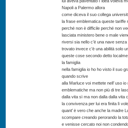
lui aveva paventato l’ idea voleva m
Napoli a Palermo allora
come diceva il suo collega universi
la frase emblematica queste tariffe 
perché non è difficile perché non ve
lasciata ministero bene o male vien
riversi sia nello c’è una nave senz
trovato invece c’è una abilità solo 
queste cose secondo detto localme
la famiglia
nella famiglia io ho ho visto il suo g
quando scrive
alla Marluce voi mettete nell’ uso io 
emblematiche ma non più di tre lasc
dalla vita sì ma non dalla dalla vit
la convivenza per lui era finita lì vo
quant’ è vero che anche la madre Luc
scompare creando perorando la total
e venisse cercato noi non condendo 