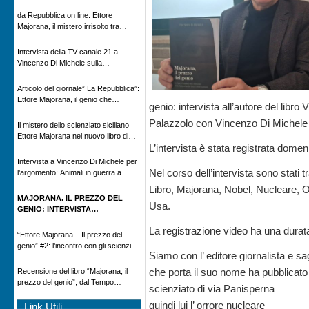
Novecento
da Repubblica on line: Ettore
Majorana, il mistero irrisolto tra
scienza e leggenda
Intervista della TV canale 21 a
Vincenzo Di Michele sulla
scomparsa di Ettore Majorana
Articolo del giornale” La Repubblica”:
Ettore Majorana, il genio che
genio: intervista all’autore del libr
scomparve al destino della Scienza
Palazzolo con Vincenzo Di Michele (ed
Il mistero dello scienziato siciliano
Ettore Majorana nel nuovo libro di
L’intervista è stata registrata dome
Vincenzo Di Michele, Comunicato
Adnkronos
Intervista a Vincenzo Di Michele per
Nel corso dell’intervista sono stati t
l’argomento: Animali in guerra a
“Storie d’autore”, la rubrica culturale
Libro, Majorana, Nobel, Nucleare, O
in onda su Espansione TV
MAJORANA. IL PREZZO DEL
Usa.
GENIO: INTERVISTA
ALL’AUTORE DEL LIBRO
La registrazione video ha una durata
VINCENZO DI MICHELE – RADIO
“Ettore Majorana ‒ Il prezzo del
RADICALE
genio” #2: l’incontro con gli scienziati
Siamo con l’ editore giornalista e s
tedeschi
che porta il suo nome ha pubblicato 
Recensione del libro “Majorana, il
prezzo del genio”, dal Tempo
scienziato di via Panisperna
08/02/2026
quindi lui l’ orrore nucleare
Link Utili