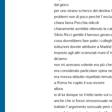
dal gioco
per uno strano scherzo del destino M
problemi non di poco perché l’ escl
chiara fama Pecchia ridicoli
chiaramente avrebbe ottenuto la cat
Silvio Ricci gentile il famoso gerarca
cosa dovrebbero fare patto i colleghi
istituzioni dovete attribuire a Madr
imposto agli altri scienziati mani d’ i
diciamo
non mi avevano volente era più che 
era considerato particolare spina n
era messa debutto rispettato temut
a Roma ho capito il suo essere
allora
io di lui dunque se il tetto tanto sul 
anche che si fosse omosessuale nel
trattato l’ argomento sessuale però v