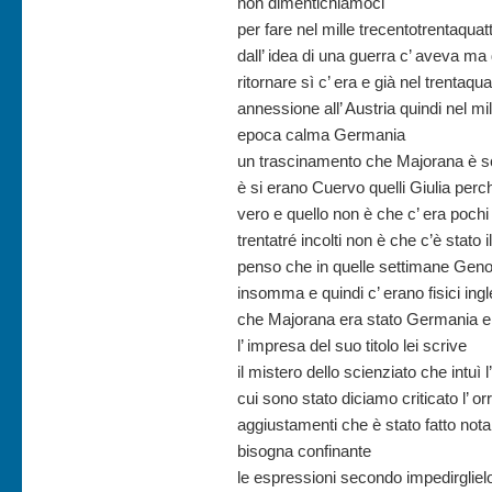
non dimentichiamoci
per fare nel mille trecentotrentaqua
dall’ idea di una guerra c’ aveva ma
ritornare sì c’ era e già nel trentaqu
annessione all’ Austria quindi nel mille
epoca calma Germania
un trascinamento che Majorana è s
è si erano Cuervo quelli Giulia perc
vero e quello non è che c’ era poch
trentatré incolti non è che c’è stato i
penso che in quelle settimane Genova
insomma e quindi c’ erano fisici ingle
che Majorana era stato Germania e q
l’ impresa del suo titolo lei scrive
il mistero dello scienziato che intuì 
cui sono stato diciamo criticato l’ o
aggiustamenti che è stato fatto not
bisogna confinante
le espressioni secondo impedirgliel