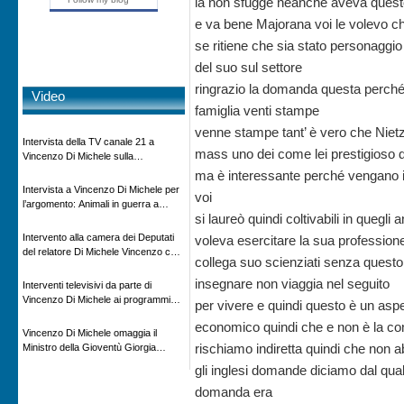
la non sfugge neanche aveva questo 
e va bene Majorana voi le volevo c
se ritiene che sia stato personaggio a
del suo sul settore
ringrazio la domanda questa perché 
Video
famiglia venti stampe
venne stampe tant’ è vero che Nietz
Intervista della TV canale 21 a
mass uno dei come lei prestigioso 
Vincenzo Di Michele sulla
scomparsa di Ettore Majorana
ma è interessante perché vengano i
Intervista a Vincenzo Di Michele per
voi
l’argomento: Animali in guerra a
si laureò quindi coltivabili in quegl
“Storie d’autore”, la rubrica culturale
in onda su Espansione TV
Intervento alla camera dei Deputati
voleva esercitare la sua professione
del relatore Di Michele Vincenzo con
collega suo scienziati senza questo
dibattito sulla normativa agricola ed
impatto ambientale e problematiche
insegnare non viaggia nel seguito
Interventi televisivi da parte di
sui veicoli storici e trattori d’epoca
Vincenzo Di Michele ai programmi
per vivere e quindi questo è un aspe
televisivi sulle testimonanze e sulla
economico quindi che e non è la conc
rivisitazione della storia
Vincenzo Di Michele omaggia il
rischiamo indiretta quindi che non 
Ministro della Gioventù Giorgia
Meloni con il libro ” Io prigioniero in
gli inglesi domande diciamo dal qu
Russia” alla manifestazione Estate in
domanda era
XX