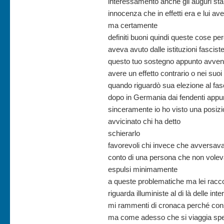
interessamento anche gli auguri sta 
innocenza che in effetti era e lui av
ma certamente
definiti buoni quindi queste cose p
aveva avuto dalle istituzioni fascist
questo tuo sostegno appunto avvenut
avere un effetto contrario o nei suoi
quando riguardò sua elezione al fa
dopo in Germania dai fendenti appunt
sinceramente io ho visto una posizi
avvicinato chi ha detto
schierarlo
favorevoli chi invece che avversava
conto di una persona che non vole
espulsi minimamente
a queste problematiche ma lei racco
riguarda illuministe al di là delle in
mi rammenti di cronaca perché con
ma come adesso che si viaggia spe