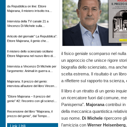
Novecento
da Repubblica on line: Ettore
Majorana, il mistero irrisolto tra
scienza e leggenda
Intervista della TV canale 21 a
Vincenzo Di Michele sulla
scomparsa di Ettore Majorana
Articolo del giornale” La Repubblica”:
Ettore Majorana, il genio che
scomparve al destino della Scienza
Il mistero dello scienziato siciliano
il fisico geniale scomparso nel null
Ettore Majorana nel nuovo libro di
un approccio che unisce rigore stori
Vincenzo Di Michele, Comunicato
Adnkronos
Intervista a Vincenzo Di Michele per
biografia dello scienziato, ma anche 
l’argomento: Animali in guerra a
scelta estrema. Il risultato è un li
“Storie d’autore”, la rubrica culturale
in onda su Espansione TV
a riflettere sul rapporto tra scienza,
Majorana. Il prezzo del genio:
intervista all’autore del libro Vincenzo
Il libro è un ritratto di un genio inq
Di Michele – Radio Radicale
“Ettore Majorana ‒ Il prezzo del
un ricercatore fuori dal comune, mem
genio” #2: l’incontro con gli scienziati
Panisperna”.
Majorana
contribuì in
tedeschi
della meccanica quantistica relativis
Recensione del libro “Majorana, il
prezzo del genio”, dal Tempo
suo nome.
Di Michele
ripercorre gl
08/02/2026
l’amicizia con
Werner Heisenberg
Link Utili