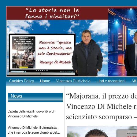
Cookies Policy
Home
Vincenzo Di Michele
Libri e recensioni
Att
“Majorana, il prezzo de
News
Vincenzo Di Michele ri
L’atleta della vita il nuovo libro di
scienziato scomparso –
Vincenzo Di Michele
Vincenzo Di Michele, il giornalista
che interroga le zone d’ombra del