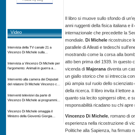
Il libro si muove sullo sfondo di un’e
anni ruggenti della fisica italiana e il
Video
internazionale che precedette la S
mondiale.
Di Michele
ricostruisce l
parallele di Alleati e tedeschi sull’e
Intervista della TV canale 21 a
Vincenzo Di Michele sulla
mostrando come la corsa alla bomba
scomparsa di Ettore Majorana
atto ben prima del 1939. In questo c
Intervista a Vincenzo Di Michele per
l’argomento: Animali in guerra a
vicenda di
Majorana
diventa un ca
“Storie d’autore”, la rubrica culturale
un giallo storico che si intreccia con
in onda su Espansione TV
Intervento alla camera dei Deputati
più ampia sul ruolo dello scienziato e 
del relatore Di Michele Vincenzo con
dibattito sulla normativa agricola ed
della ricerca. Il libro invita il lettore
impatto ambientale e problematiche
Interventi televisivi da parte di
quanto sia lecito spingersi oltre, e s
sui veicoli storici e trattori d’epoca
Vincenzo Di Michele ai programmi
responsabilità ricadano su chi apre
televisivi sulle testimonanze e sulla
rivisitazione della storia
Vincenzo Di Michele omaggia il
Vincenzo Di Michele
, romano di or
Ministro della Gioventù Giorgia
Meloni con il libro ” Io prigioniero in
esperienza nella ricostruzione di v
Russia” alla manifestazione Estate in
Politiche alla Sapienza, ha firmato
XX