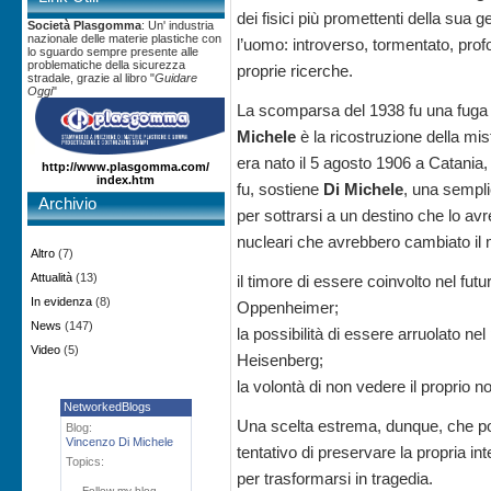
dei fisici più promettenti della su
Società Plasgomma
: Un' industria
nazionale delle materie plastiche con
l’uomo: introverso, tormentato, pro
lo sguardo sempre presente alle
problematiche della sicurezza
proprie ricerche.
stradale, grazie al libro "
Guidare
Oggi
"
La scomparsa del 1938 fu una fuga o 
Michele
è la ricostruzione della m
era nato il 5 agosto 1906 a Catania,
http://www.plasgomma.com/
index.htm
fu, sostiene
Di Michele
, una sempli
Archivio
per sottrarsi a un destino che lo a
nucleari che avrebbero cambiato il 
Altro
(7)
Attualità
(13)
il timore di essere coinvolto nel fu
In evidenza
(8)
Oppenheimer;
News
(147)
la possibilità di essere arruolato 
Video
(5)
Heisenberg;
la volontà di non vedere il proprio 
NetworkedBlogs
Una scelta estrema, dunque, che pot
Blog:
Vincenzo Di Michele
tentativo di preservare la propria in
Topics:
per trasformarsi in tragedia.
Follow my blog