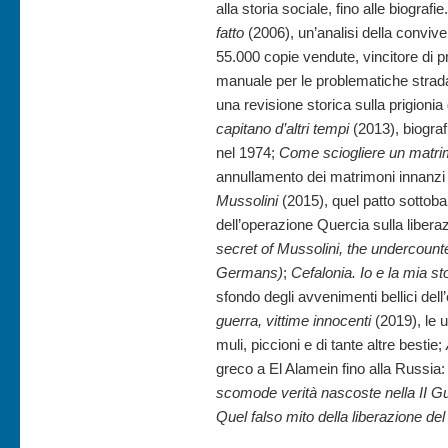
alla storia sociale, fino alle biograf
fatto
(2006), un’analisi della convi
55.000 copie vendute, vincitore di 
manuale per le problematiche strada
una revisione storica sulla prigion
capitano d’altri tempi
(2013), biografi
nel 1974;
Come sciogliere un matri
annullamento dei matrimoni innanzi a
Mussolini
(2015), quel patto sottoba
dell’operazione Quercia sulla liberaz
secret of Mussolini, the undercount
Germans)
;
Cefalonia. Io e la mia st
sfondo degli avvenimenti bellici del
guerra, vittime innocenti
(2019), le 
muli, piccioni e di tante altre bestie;
greco a El Alamein fino alla Russia: i
scomode verità nascoste nella II 
Quel falso mito della liberazione de