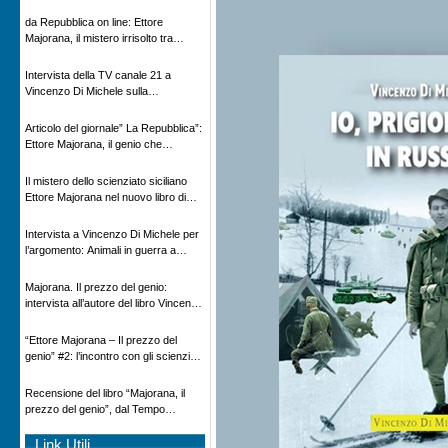
Novecento
da Repubblica on line: Ettore
Majorana, il mistero irrisolto tra
scienza e leggenda
Intervista della TV canale 21 a
Vincenzo Di Michele sulla
scomparsa di Ettore Majorana
Articolo del giornale” La Repubblica”:
Ettore Majorana, il genio che
scomparve al destino della Scienza
Il mistero dello scienziato siciliano
Ettore Majorana nel nuovo libro di
Vincenzo Di Michele, Comunicato
Adnkronos
Intervista a Vincenzo Di Michele per
l’argomento: Animali in guerra a
“Storie d’autore”, la rubrica culturale
in onda su Espansione TV
Majorana. Il prezzo del genio:
intervista all’autore del libro Vincenzo
Di Michele – Radio Radicale
“Ettore Majorana ‒ Il prezzo del
genio” #2: l’incontro con gli scienziati
tedeschi
Recensione del libro “Majorana, il
prezzo del genio”, dal Tempo
08/02/2026
Link Utili