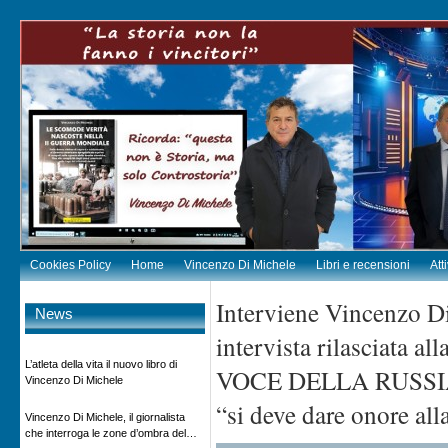
Cookies Policy
Home
Vincenzo Di Michele
Libri e recensioni
Att
Interviene Vincenzo Di
News
intervista rilasciata a
L’atleta della vita il nuovo libro di
VOCE DELLA RUSSIA”. I
Vincenzo Di Michele
“si deve dare onore all
Vincenzo Di Michele, il giornalista
che interroga le zone d’ombra del