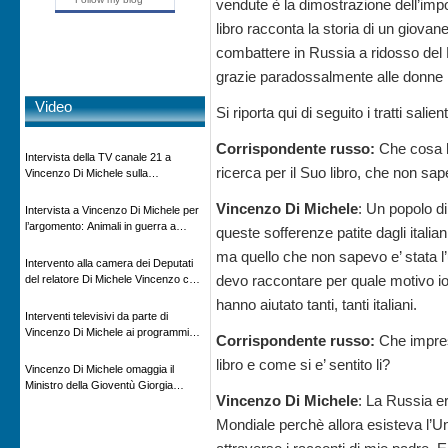
vendute è la dimostrazione dell’impo
libro racconta la storia di un giov
combattere in Russia a ridosso del 
grazie paradossalmente alle donne 
Video
Si riporta qui di seguito i tratti salient
Corrispondente russo:
Che cosa h
Intervista della TV canale 21 a
ricerca per il Suo libro, che non sa
Vincenzo Di Michele sulla
scomparsa di Ettore Majorana
Vincenzo Di Michele
: Un popolo di
Intervista a Vincenzo Di Michele per
l’argomento: Animali in guerra a
queste sofferenze patite dagli italia
“Storie d’autore”, la rubrica culturale
ma quello che non sapevo e’ stata 
in onda su Espansione TV
Intervento alla camera dei Deputati
devo raccontare per quale motivo i
del relatore Di Michele Vincenzo con
dibattito sulla normativa agricola ed
hanno aiutato tanti, tanti italiani.
impatto ambientale e problematiche
Interventi televisivi da parte di
sui veicoli storici e trattori d’epoca
Vincenzo Di Michele ai programmi
Corrispondente russo:
Che impres
televisivi sulle testimonanze e sulla
libro e come si e’ sentito li?
rivisitazione della storia
Vincenzo Di Michele omaggia il
Ministro della Gioventù Giorgia
Vincenzo Di Michele
: La Russia e
Meloni con il libro ” Io prigioniero in
Russia” alla manifestazione Estate in
Mondiale perchè allora esisteva l’Un
XX