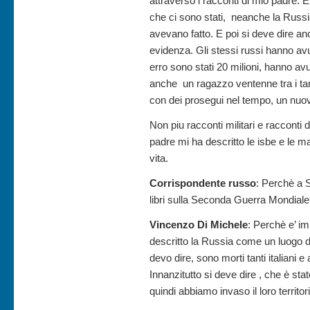
attraverso i racconti di mio padre. 
che ci sono stati, neanche la Russi
avevano fatto. E poi si deve dire an
evidenza. Gli stessi russi hanno avut
erro sono stati 20 milioni, hanno av
anche un ragazzo ventenne tra i tant
con dei prosegui nel tempo, un nuo
Non piu racconti militari e racconti 
padre mi ha descritto le isbe e le
vita.
Corrispondente russo
: Perchè a S
libri sulla Seconda Guerra Mondial
Vincenzo Di Michele
: Perchè e’ i
descritto la Russia come un luogo di 
devo dire, sono morti tanti italiani 
Innanzitutto si deve dire , che è stat
quindi abbiamo invaso il loro territo