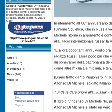
Società Plasgomma
: Un' industria
nazionale delle materie plastiche con
lo sguardo sempre presente alle
problematiche della sicurezza
stradale, grazie al libro "
Guidare
Oggi
"
In riferimento all’ 80° anniversario 
l’Unione Sovietica, che in Russia 
Michele ritorna in argomento e conf
http://www.plasgomma.com/
alla Radio internazionale russa” la 
index.htm
Archivio
“E allora dopo tanti anni , voglio ora
ragazzi Russi, allora poco più che 
Altro
(7)
disponevamo della padronanza delle 
Attualità
(13)
come altre migliaia e migliaia, è te
In evidenza
(8)
News
(147)
(Brano tratto da “Io Prigioniero in 
Video
(5)
Alfonso Di Michele, soldato Italian
“
Si deve dare onore alla Russia
”,-
NetworkedBlogs
Blog:
Il libro di Vincenzo Di Michele “Io, 
Vincenzo Di Michele
Topics:
Alfonso Di Michele e’ stato un vero 
Follow my blog