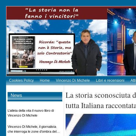
Cookies Policy
Home
Vincenzo Di Michele
Libri e recensioni
Att
La storia sconosciuta d
News
tutta Italiana raccont
L’atleta della vita il nuovo libro di
Vincenzo Di Michele
Vincenzo Di Michele, il giornalista
che interroga le zone d’ombra del