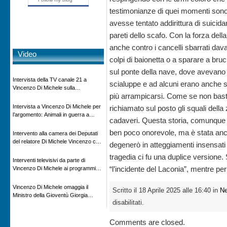
testimonianze di quei momenti sono 
avesse tentato addirittura di suicida
pareti dello scafo. Con la forza dell
anche contro i cancelli sbarrati dava
Video
colpi di baionetta o a sparare a bruc
sul ponte della nave, dove avevano 
Intervista della TV canale 21 a
scialuppe e ad alcuni erano anche st
Vincenzo Di Michele sulla
più arrampicarsi. Come se non basta
scomparsa di Ettore Majorana
Intervista a Vincenzo Di Michele per
richiamato sul posto gli squali dell
l’argomento: Animali in guerra a
cadaveri. Questa storia, comunque la
“Storie d’autore”, la rubrica culturale
in onda su Espansione TV
ben poco onorevole, ma è stata anch
Intervento alla camera dei Deputati
del relatore Di Michele Vincenzo con
degenerò in atteggiamenti insensati
dibattito sulla normativa agricola ed
tragedia ci fu una duplice versione. S
impatto ambientale e problematiche
Interventi televisivi da parte di
sui veicoli storici e trattori d’epoca
“l’incidente del Laconia”, mentre per
Vincenzo Di Michele ai programmi
televisivi sulle testimonanze e sulla
rivisitazione della storia
Vincenzo Di Michele omaggia il
Scritto il 18 Aprile 2025 alle 16:40 in
N
Ministro della Gioventù Giorgia
disabilitati.
Meloni con il libro ” Io prigioniero in
Russia” alla manifestazione Estate in
XX
Comments are closed.