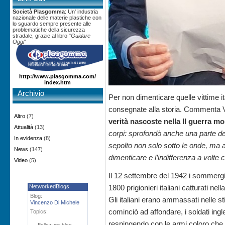
Società Plasgomma
: Un' industria
nazionale delle materie plastiche con
lo sguardo sempre presente alle
problematiche della sicurezza
stradale, grazie al libro "
Guidare
Oggi
"
http://www.plasgomma.com/
index.htm
Archivio
Per non dimenticare quelle vittime i
consegnate alla storia. Commenta V
Altro
(7)
verità nascoste nella II guerra m
Attualità
(13)
corpi: sprofondò anche una parte del
In evidenza
(8)
sepolto non solo sotto le onde, ma a
News
(147)
dimenticare e l’indifferenza a volte ci
Video
(5)
Il 12 settembre del 1942 i sommergib
NetworkedBlogs
1800 prigionieri italiani catturati nell
Blog:
Gli italiani erano ammassati nelle st
Vincenzo Di Michele
cominciò ad affondare, i soldati ingle
Topics:
respingendo con le armi coloro che 
Follow my blog