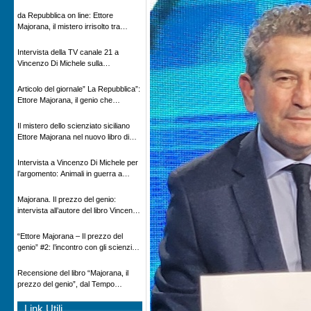
Novecento
da Repubblica on line: Ettore
Majorana, il mistero irrisolto tra
scienza e leggenda
Intervista della TV canale 21 a
Vincenzo Di Michele sulla
scomparsa di Ettore Majorana
Articolo del giornale” La Repubblica”:
Ettore Majorana, il genio che
scomparve al destino della Scienza
Il mistero dello scienziato siciliano
Ettore Majorana nel nuovo libro di
Vincenzo Di Michele, Comunicato
Adnkronos
Intervista a Vincenzo Di Michele per
l’argomento: Animali in guerra a
“Storie d’autore”, la rubrica culturale
in onda su Espansione TV
Majorana. Il prezzo del genio:
intervista all’autore del libro Vincenzo
Di Michele – Radio Radicale
“Ettore Majorana ‒ Il prezzo del
genio” #2: l’incontro con gli scienziati
tedeschi
Recensione del libro “Majorana, il
prezzo del genio”, dal Tempo
08/02/2026
Link Utili