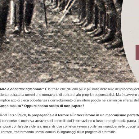
tato a obbedire agli ordini
”
È la frase che risuonò più e più volte nelle aule dei processi de
lena recitata da uomini che cercavano di sottrarsi alle proprie responsabilità. Ma è davvero p
mplice atto di cieca obbedienza il coinvolgimento di un intero popolo nei crimini più efferati del
anno taciuto? Oppure hanno scelto di non sapere?
ni del Terzo Reich,
la propaganda e il terrore si intrecciarono in un meccanismo perfett
il consenso si otteneva attraverso il controllo dell’informazione e l’uso strategico della paura. L
 impose con la sola violenza, ma si diffuse come un veleno sottile, insinuandosi nelle coscien
l’orrore, trasformando uomini comuni in ingranaggi di un progetto di sterminio.