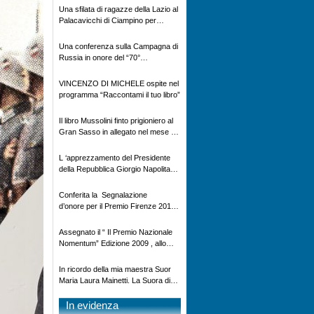
al Gran Sasso”
Una sfilata di ragazze della Lazio al
Palacavicchi di Ciampino per
l’elezione di Miss Blue Star
Una conferenza sulla Campagna di
Russia in onore del “70°
anniversario della battaglia di
Nikolajewka
VINCENZO DI MICHELE ospite nel
programma “Raccontami il tuo libro”
Il libro Mussolini finto prigioniero al
Gran Sasso in allegato nel mese di
Ottobre alla Gazzetta di Mantova ,
Gazzetta di Reggio, Gazzetta di
L ‘apprezzamento del Presidente
Modena , La Nuova Ferrara e la
della Repubblica Giorgio Napolitano
Provincia Pavese
per il libro ” GUIDARE OGGI ” (
dedicato dall’autore Vincenzo Di
Conferita la Segnalazione
Michele a suo nipote Manuele
d’onore per il Premio Firenze 2010
Murgia, prematuramente
a Vincenzo Di Michele – il 04
scomparso) – ed il richiamo alle
Dicembre 2010 a Firenze c/o
Assegnato il “ Il Premio Nazionale
Istituzioni per una più viva
Palazzo Vecchio alla presenza del
Nomentum” Edizione 2009 , allo
attenzione sul fenomeno delle stragi
Sindaco Matteo Renzi – per il libro
scrittore: Vincenzo Di Michele
stradali
“Io Prigioniero in Russia”
In ricordo della mia maestra Suor
Maria Laura Mainetti. La Suora di
Chiavenna Figlia della Croce, dal
suo alunno Vincenzo Di Michele
In evidenza