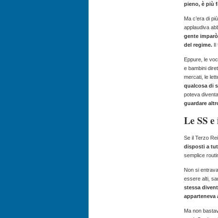
pieno, è più 
Ma c’era di pi
applaudiva abba
gente imparò 
del regime.
Il
Eppure, le voc
e bambini diret
mercati, le let
qualcosa di 
poteva diventa
guardare altr
Le SS e 
Se il Terzo R
disposti a tut
semplice routi
Non si entrava
essere alti, s
stessa diven
apparteneva a
Ma non bastav