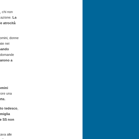
, chi non
ucazione.
La
e atrocità
uomini, donne
ate nei
umando
le domande
tarono a
uomini
rore una
rte.
tto tedesco
,
amiglia
e SS non
ava alle