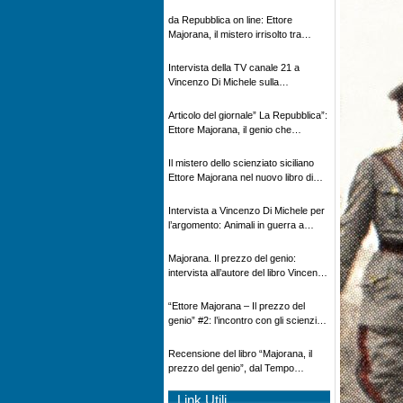
Novecento
da Repubblica on line: Ettore
Majorana, il mistero irrisolto tra
scienza e leggenda
Intervista della TV canale 21 a
Vincenzo Di Michele sulla
scomparsa di Ettore Majorana
Articolo del giornale” La Repubblica”:
Ettore Majorana, il genio che
scomparve al destino della Scienza
Il mistero dello scienziato siciliano
Ettore Majorana nel nuovo libro di
Vincenzo Di Michele, Comunicato
Adnkronos
Intervista a Vincenzo Di Michele per
l’argomento: Animali in guerra a
“Storie d’autore”, la rubrica culturale
in onda su Espansione TV
Majorana. Il prezzo del genio:
intervista all’autore del libro Vincenzo
Di Michele – Radio Radicale
“Ettore Majorana ‒ Il prezzo del
genio” #2: l’incontro con gli scienziati
tedeschi
Recensione del libro “Majorana, il
prezzo del genio”, dal Tempo
08/02/2026
Link Utili