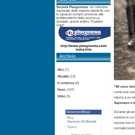
Società Plasgomma
: Un' industria
nazionale delle materie plastiche con
lo sguardo sempre presente alle
problematiche della sicurezza
stradale, grazie al libro "
Guidare
Oggi
"
http://www.plasgomma.com/
index.htm
Archivio
Altro
(7)
Attualità
(13)
In evidenza
(8)
“
Mi sono limi
News
(147)
come una canti
Video
(5)
ridurre a un se
Sapevano e h
NetworkedBlogs
Durante gli an
sistema in cui 
Blog:
Vincenzo Di Michele
nazista non si
Topics:
normalizzando 
Follow my blog