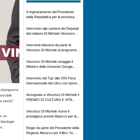
Il ringraziamento del Presidente
della Repubblica per la preziosa
testimonianza storica
Intervento alla camera dei Deputati
del relatore Di Michele Vincenzo
con dibattito sulla normativa
agricola ed impatto ambientale e
Interventi televisivi da parte di
problematiche sui veicoli storici e
Vincenzo Di Michele ai programmi
trattori d’epoca
televisivi sulle testimonanze e sulla
rivisitazione della storia
Vincenzo Di Michele omaggia il
Ministro della Gioventù Giorgia
Meloni con il libro ” Io prigioniero in
Russia” alla manifestazione Estate
Intervento del Tg1 alla XXII Fiera
in XX
internazionale del Libro con ripresa
televisiva per il Libro “ Io Prigioniero
l dopoguerra,
in Russia” di Vincenzo Di Michele
Assegnato a Vincenzo Di Michele il
ossibile
PREMIO DI CULTURA E VITA
la storia?
ALPINA
Vincenzo Di Michele riceve il
o
: un
prestigioso premio Baiocco per la
memoria storica
’ideologia
ze,
Elogio da parte del Presidente della
Regione Abruzzo per il libro “Io,
prigioniero in Russia”