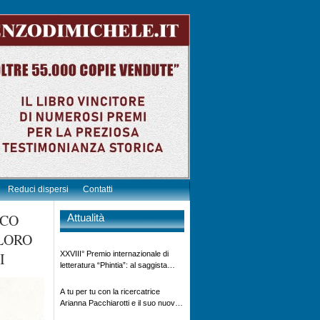
Reduci dispersi
Contatti
SCO
Attualità
 LORO
I
XXVIII° Premio internazionale di
letteratura “Phintia”: al saggista
Vincenzo Di Michele – 4°
classificato generale – il diploma di
A tu per tu con la ricercatrice
elogio e benemerenza per l’opera
Arianna Pacchiarotti e il suo nuovo
letteraria “Mussolini finto Prigioniero
progetto”Non imprigioniamo la vita”