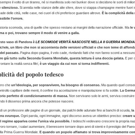
sempre il volto di un tiranno, né si manifesta solo nei bunker dove si decidono le sorti di milioni
è silenzioso.
Si annida nelle stanze delle alte sfere, dove si stappa champagne mentre fuori
ade delle città, nelle case, nei cuori di chi preferisce guardare altrove.
È la complicità della
sibile l’orrore.
toria scomoda, una di quelle che spesso restano ai margini della narrazione ufficiale. Ma
le 
ma o poi, trovano sempre il modo di venire a galla.
esto vaso di Pandora è
LE SCOMODE VERITÀ NASCOSTE NELLA II GUERRA MONDIA
ichele
, un libro che non si accontenta delle versioni ufficiali e che non teme di affond
 del passato.
Pagina dopo pagina, il velo cade, rivelando fatti che non fanno sconti a nessun
re già tutto sulla Seconda Guerra Mondiale, questa lettura è una doccia gelata.
E per c
rontare la realtà senza filtri,
è un viaggio da cui non si torna indifferenti.
licità del popolo tedesco
ero che
un’ideologia, per sopravvivere, ha bisogno di consenso.
Ma quando quel consens
ontrollo capillare delle menti, il confine tra accettazione e manipolazione si fa sottile.
La Germa
orio perfetto di condizionamento di massa.
Non servivano solo le armi, serviva costruire
ando il dissenso prima ancora che potesse nascere.
di un professore alle pagine di un giornale, dai palchi delle adunate fino ai banchi di scuola,
la
era ovunque.
Ogni parola, ogni immagine, ogni discorso aveva un obiettivo preciso:
creare u
i il regime appariva come l’unica via possibile.
I tedeschi vedevano crescere la propria naz
oro tornare, i salari aumentare, il benessere tornare dopo anni di stenti e il prestigio del Paese
ella Prima Guerra Mondiale.
E quando un popolo affamato si trova improvvisamente con 