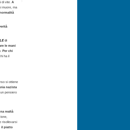
 di vite.
A
 si muore, ma
 normalità
verità
LE
di
are le mani
o.
Per chi
hi ha il
o si ottiene
nia nazista
 un pensiero
na realtà
ione,
 risollevarsi
il piatto