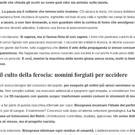
facile che chiuda gli occhi su come quel cibo sia arrivato sulla tavola.
ù.
La paura era il collante che teneva tutto insieme.
Chi alzava la testa, chi osava dubitare
stanza forte rischiava di sparire, inghiottito nel buio di una cella o spedito nei campi di ried
a tacere, a non fare domande, a non guardare oltre la cortina di fumo che avvolgeva l
 terrore diventò abitudine, il silenzio una forma di autoconservazione.
i circolavano.
Si sapeva, ma si faceva finta di non sapere.
I treni che partivano carichi di 
ti verso l’ignoto non passavano inosservati. I racconti dei soldati in licenza, le dicerie sussurr
tere giunte dal fronte, tutto suggeriva che
dietro il velo della propaganda si stesse cons
spaventoso.
Ma l’apparato nazista aveva costruito una società in cui anche il solo porsi del
re un pericolo.
E così, mentre la macchina della morte girava senza sosta, molti si limi
ove.
il culto della ferocia: uomini forgiati per uccidere
eich aveva bisogno del consenso del popolo,
per eseguire gli ordini più atroci servivano 
to.
Non semplici soldati, ma esecutori addestrati a spegnere ogni empatia, a considerare l’or
ne.
Le SS nacquero con questo scopo: trasformare uomini comuni in strumenti di mo
 a far parte di questa macchina infernale per caso.
Bisognava incarnare l’ideale del perfe
ani, puri di sangue. Il matrimonio? Concesso solo dopo un’attenta selezione genealogica.
La f
tava un’estensione del Reich.
Un’istituzione controllata, studiata, approvata.
Un uomo dell
 sé stesso, ma al progetto nazista.
a la selezione.
Bisognava eliminare ogni residuo di umanità.
L’addestramento non si limit