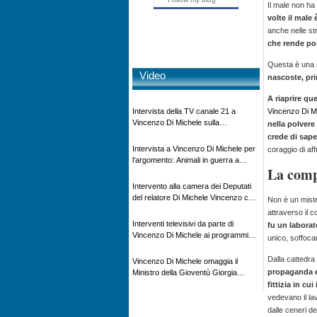
Il male non ha 
volte il male 
anche nelle str
che rende pos
Questa è una s
Video
nascoste, pri
A riaprire qu
Intervista della TV canale 21 a
Vincenzo Di M
Vincenzo Di Michele sulla
nella polvere
scomparsa di Ettore Majorana
crede di sape
Intervista a Vincenzo Di Michele per
coraggio di aff
l’argomento: Animali in guerra a
La comp
“Storie d’autore”, la rubrica culturale
in onda su Espansione TV
Intervento alla camera dei Deputati
del relatore Di Michele Vincenzo con
Non è un mist
dibattito sulla normativa agricola ed
attraverso il c
impatto ambientale e problematiche
Interventi televisivi da parte di
fu un laborat
sui veicoli storici e trattori d’epoca
Vincenzo Di Michele ai programmi
unico, soffoc
televisivi sulle testimonanze e sulla
rivisitazione della storia
Dalla cattedra 
Vincenzo Di Michele omaggia il
propaganda 
Ministro della Gioventù Giorgia
Meloni con il libro ” Io prigioniero in
fittizia in cu
Russia” alla manifestazione Estate in
vedevano il lav
XX
dalle ceneri d