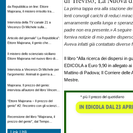
di Treviso; La Nuova d
Novecento
da Repubblica on line: Ettore
La prima tappa era alla stazione de
Majorana, il mistero irrisolto tra
lenti convogli carichi di reduci mir
scienza e leggenda
amaramente quella lunga e speranzo
Intervista della TV canale 21 a
Vincenzo Di Michele sulla
padre non era presente.» A seguire c
scomparsa di Ettore Majorana
forniva notizie di mio padre disper
Articolo del giornale” La Repubblica”:
Ettore Majorana, il genio che
Aveva infatti già contattato diverse f
scomparve al destino della Scienza
Il mistero dello scienziato siciliano
Il libro “Alla ricerca dei dispersi in
Ettore Majorana nel nuovo libro di
Vincenzo Di Michele, Comunicato
EDICOLA a Euro 9,90 in allegato ai q
Adnkronos
Intervista a Vincenzo Di Michele per
Mattino di Padova; Il Corriere delle 
l’argomento: Animali in guerra a
“Storie d’autore”, la rubrica culturale
Mestre.
in onda su Espansione TV
Majorana. Il prezzo del genio:
intervista all’autore del libro Vincenzo
Di Michele – Radio Radicale
“Ettore Majorana ‒ Il prezzo del
genio” #2: l’incontro con gli scienziati
tedeschi
Recensione del libro “Majorana, il
prezzo del genio”, dal Tempo
08/02/2026
Link Utili