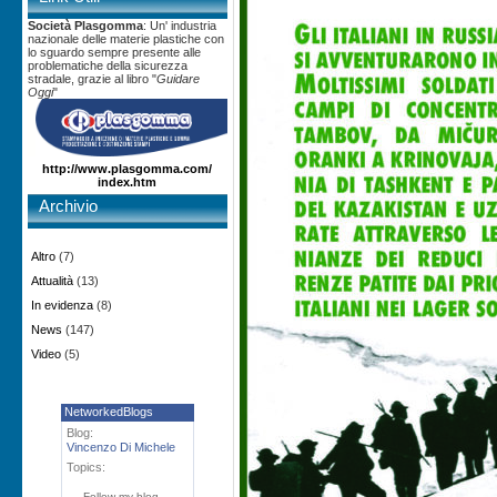
Società Plasgomma
: Un' industria
nazionale delle materie plastiche con
lo sguardo sempre presente alle
problematiche della sicurezza
stradale, grazie al libro "
Guidare
Oggi
"
http://www.plasgomma.com/
index.htm
Archivio
Altro
(7)
Attualità
(13)
In evidenza
(8)
News
(147)
Video
(5)
NetworkedBlogs
Blog:
Vincenzo Di Michele
Topics:
Follow my blog