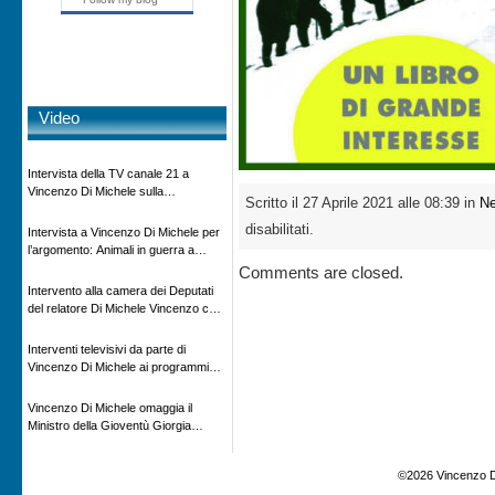
Video
Intervista della TV canale 21 a
Vincenzo Di Michele sulla
Scritto il 27 Aprile 2021 alle 08:39 in
N
scomparsa di Ettore Majorana
disabilitati.
Intervista a Vincenzo Di Michele per
l’argomento: Animali in guerra a
“Storie d’autore”, la rubrica culturale
Comments are closed.
in onda su Espansione TV
Intervento alla camera dei Deputati
del relatore Di Michele Vincenzo con
dibattito sulla normativa agricola ed
impatto ambientale e problematiche
Interventi televisivi da parte di
sui veicoli storici e trattori d’epoca
Vincenzo Di Michele ai programmi
televisivi sulle testimonanze e sulla
rivisitazione della storia
Vincenzo Di Michele omaggia il
Ministro della Gioventù Giorgia
Meloni con il libro ” Io prigioniero in
Russia” alla manifestazione Estate in
©2026 Vincenzo D
XX