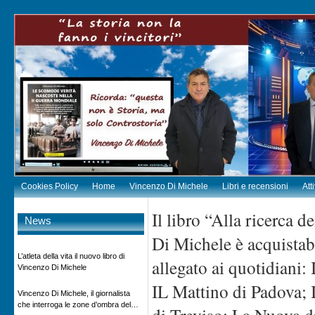
Cookies Policy
Home
Vincenzo Di Michele
Libri e recensioni
Att
Il libro “Alla ricerca d
News
Di Michele è acquista
L’atleta della vita il nuovo libro di
allegato ai quotidiani:
Vincenzo Di Michele
IL Mattino di Padova; I
Vincenzo Di Michele, il giornalista
che interroga le zone d’ombra del