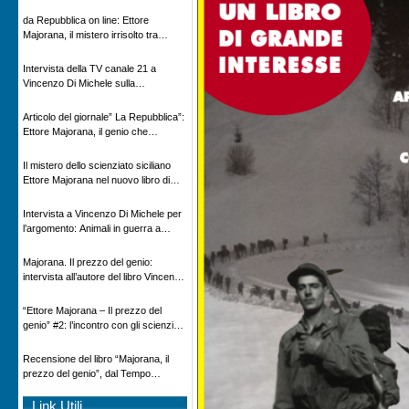
Novecento
da Repubblica on line: Ettore
Majorana, il mistero irrisolto tra
scienza e leggenda
Intervista della TV canale 21 a
Vincenzo Di Michele sulla
scomparsa di Ettore Majorana
Articolo del giornale” La Repubblica”:
Ettore Majorana, il genio che
scomparve al destino della Scienza
Il mistero dello scienziato siciliano
Ettore Majorana nel nuovo libro di
Vincenzo Di Michele, Comunicato
Adnkronos
Intervista a Vincenzo Di Michele per
l’argomento: Animali in guerra a
“Storie d’autore”, la rubrica culturale
in onda su Espansione TV
Majorana. Il prezzo del genio:
intervista all’autore del libro Vincenzo
Di Michele – Radio Radicale
“Ettore Majorana ‒ Il prezzo del
genio” #2: l’incontro con gli scienziati
tedeschi
Recensione del libro “Majorana, il
prezzo del genio”, dal Tempo
08/02/2026
Link Utili