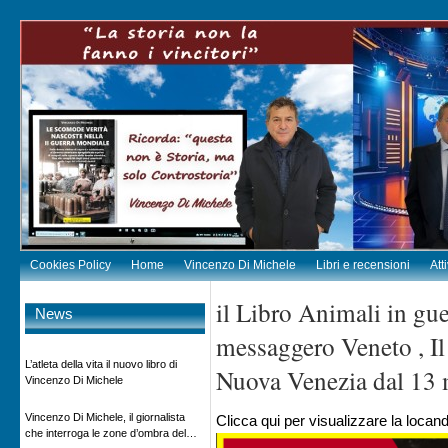
Cookies Policy
Home
Vincenzo Di Michele
Libri e recensioni
Att
il Libro Animali in gue
News
messaggero Veneto , Il 
L’atleta della vita il nuovo libro di
Nuova Venezia dal 13
Vincenzo Di Michele
Vincenzo Di Michele, il giornalista
Clicca qui per visualizzare la locan
che interroga le zone d’ombra del