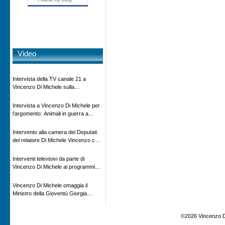
Video
Intervista della TV canale 21 a
Vincenzo Di Michele sulla
scomparsa di Ettore Majorana
Intervista a Vincenzo Di Michele per
l’argomento: Animali in guerra a
“Storie d’autore”, la rubrica culturale
in onda su Espansione TV
Intervento alla camera dei Deputati
del relatore Di Michele Vincenzo con
dibattito sulla normativa agricola ed
impatto ambientale e problematiche
Interventi televisivi da parte di
sui veicoli storici e trattori d’epoca
Vincenzo Di Michele ai programmi
televisivi sulle testimonanze e sulla
rivisitazione della storia
Vincenzo Di Michele omaggia il
Ministro della Gioventù Giorgia
Meloni con il libro ” Io prigioniero in
Russia” alla manifestazione Estate in
©2026 Vincenzo D
XX