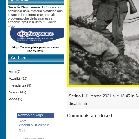
Società Plasgomma
: Un' industria
nazionale delle materie plastiche con
lo sguardo sempre presente alle
problematiche della sicurezza
stradale, grazie al libro "
Guidare
Oggi
"
http://www.plasgomma.com/
index.htm
Archivio
Altro
(7)
Attualità
(13)
In evidenza
(8)
News
(147)
Scritto il 11 Marzo 2021 alle 18:45 in
N
Video
(5)
disabilitati.
Comments are closed.
NetworkedBlogs
Blog:
Vincenzo Di Michele
Topics:
Follow my blog