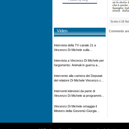
Scritto il 18 S
Video
Comments are
Intervista della TV canale 21 a
Vincenzo Di Michele sulla
scomparsa di Ettore Majorana
Intervista a Vincenzo Di Michele per
l’argomento: Animali in guerra a
“Storie d’autore”, la rubrica culturale
in onda su Espansione TV
Intervento alla camera dei Deputati
del relatore Di Michele Vincenzo con
dibattito sulla normativa agricola ed
impatto ambientale e problematiche
Interventi televisivi da parte di
sui veicoli storici e trattori d’epoca
Vincenzo Di Michele ai programmi
televisivi sulle testimonanze e sulla
rivisitazione della storia
Vincenzo Di Michele omaggia il
Ministro della Gioventù Giorgia
Meloni con il libro ” Io prigioniero in
Russia” alla manifestazione Estate in
XX