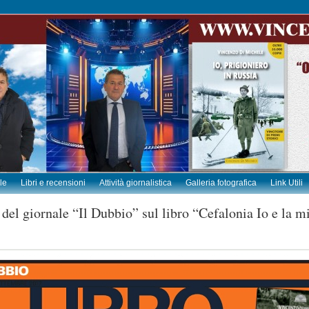
le
Libri e recensioni
Attività giornalistica
Galleria fotografica
Link Utili
 del giornale “Il Dubbio” sul libro “Cefalonia Io e la m