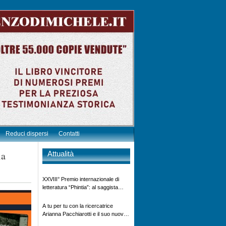
Reduci dispersi
Contatti
ia
Attualità
XXVIII° Premio internazionale di
letteratura “Phintia”: al saggista
Vincenzo Di Michele – 4°
classificato generale – il diploma di
A tu per tu con la ricercatrice
elogio e benemerenza per l’opera
Arianna Pacchiarotti e il suo nuovo
letteraria “Mussolini finto Prigioniero
progetto”Non imprigioniamo la vita”