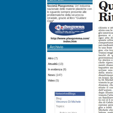
Società Plasgomma
: Un' industria
nazionale delle materie plastiche con
lo sguardo sempre presente alle
problematiche della sicurezza
stradale, grazie al libro "
Guidare
Oggi
"
http://www.plasgomma.com/
index.htm
Archivio
Altro
(7)
Attualità
(13)
In evidenza
(8)
News
(147)
Video
(5)
NetworkedBlogs
Blog:
Vincenzo Di Michele
Topics:
Follow my blog