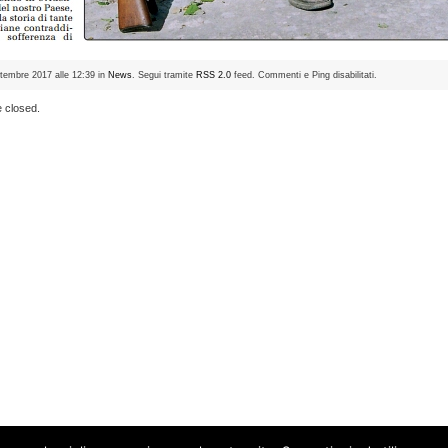
ettembre 2017 alle 12:39 in
News
. Segui tramite
RSS 2.0
feed. Commenti e Ping disabilitati.
 closed.
©2026 Vincenzo Di Michele | Powered by
WordPress
|
Accedi