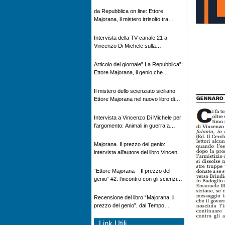
Novecento
da Repubblica on line: Ettore
Majorana, il mistero irrisolto tra
scienza e leggenda
Intervista della TV canale 21 a
Vincenzo Di Michele sulla
scomparsa di Ettore Majorana
Articolo del giornale” La Repubblica”:
Ettore Majorana, il genio che
scomparve al destino della Scienza
Il mistero dello scienziato siciliano
Ettore Majorana nel nuovo libro di
Vincenzo Di Michele, Comunicato
Adnkronos
Intervista a Vincenzo Di Michele per
l’argomento: Animali in guerra a
“Storie d’autore”, la rubrica culturale
in onda su Espansione TV
Majorana. Il prezzo del genio:
intervista all’autore del libro Vincenzo
Di Michele – Radio Radicale
“Ettore Majorana ‒ Il prezzo del
genio” #2: l’incontro con gli scienziati
tedeschi
Recensione del libro “Majorana, il
prezzo del genio”, dal Tempo
08/02/2026
Link Utili