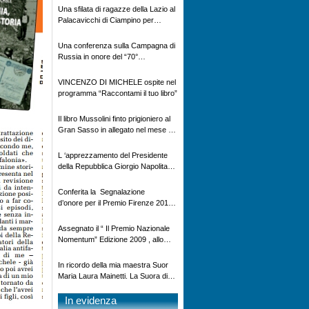
al Gran Sasso”
Una sfilata di ragazze della Lazio al
Palacavicchi di Ciampino per
l’elezione di Miss Blue Star
Una conferenza sulla Campagna di
Russia in onore del “70°
anniversario della battaglia di
Nikolajewka
VINCENZO DI MICHELE ospite nel
programma “Raccontami il tuo libro”
Il libro Mussolini finto prigioniero al
Gran Sasso in allegato nel mese di
Ottobre alla Gazzetta di Mantova ,
Gazzetta di Reggio, Gazzetta di
L ‘apprezzamento del Presidente
Modena , La Nuova Ferrara e la
della Repubblica Giorgio Napolitano
Provincia Pavese
per il libro ” GUIDARE OGGI ” (
dedicato dall’autore Vincenzo Di
Conferita la Segnalazione
Michele a suo nipote Manuele
d’onore per il Premio Firenze 2010
Murgia, prematuramente
a Vincenzo Di Michele – il 04
scomparso) – ed il richiamo alle
Dicembre 2010 a Firenze c/o
Assegnato il “ Il Premio Nazionale
Istituzioni per una più viva
Palazzo Vecchio alla presenza del
Nomentum” Edizione 2009 , allo
attenzione sul fenomeno delle stragi
Sindaco Matteo Renzi – per il libro
scrittore: Vincenzo Di Michele
stradali
“Io Prigioniero in Russia”
In ricordo della mia maestra Suor
Maria Laura Mainetti. La Suora di
Chiavenna Figlia della Croce, dal
suo alunno Vincenzo Di Michele
In evidenza