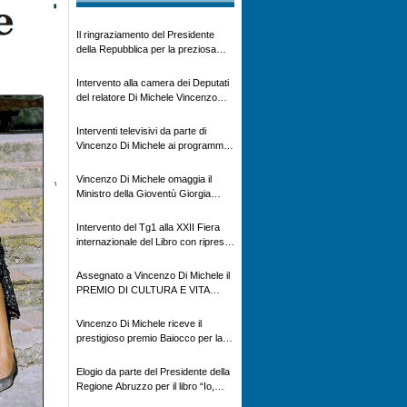
Il ringraziamento del Presidente
della Repubblica per la preziosa
testimonianza storica
Intervento alla camera dei Deputati
del relatore Di Michele Vincenzo
con dibattito sulla normativa
agricola ed impatto ambientale e
Interventi televisivi da parte di
problematiche sui veicoli storici e
Vincenzo Di Michele ai programmi
trattori d’epoca
televisivi sulle testimonanze e sulla
rivisitazione della storia
Vincenzo Di Michele omaggia il
Ministro della Gioventù Giorgia
Meloni con il libro ” Io prigioniero in
Russia” alla manifestazione Estate
Intervento del Tg1 alla XXII Fiera
in XX
internazionale del Libro con ripresa
televisiva per il Libro “ Io Prigioniero
in Russia” di Vincenzo Di Michele
Assegnato a Vincenzo Di Michele il
PREMIO DI CULTURA E VITA
ALPINA
Vincenzo Di Michele riceve il
prestigioso premio Baiocco per la
memoria storica
Elogio da parte del Presidente della
Regione Abruzzo per il libro “Io,
prigioniero in Russia”