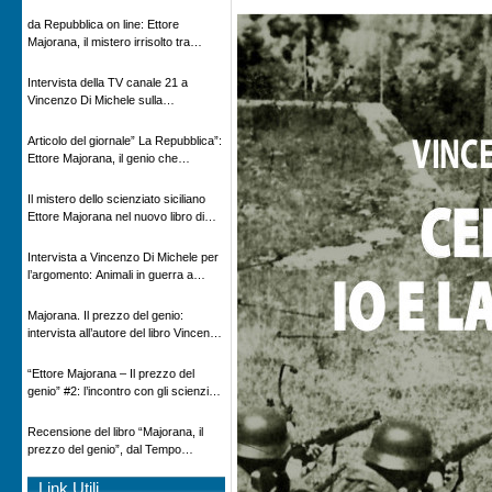
Novecento
da Repubblica on line: Ettore
Majorana, il mistero irrisolto tra
scienza e leggenda
Intervista della TV canale 21 a
Vincenzo Di Michele sulla
scomparsa di Ettore Majorana
Articolo del giornale” La Repubblica”:
Ettore Majorana, il genio che
scomparve al destino della Scienza
Il mistero dello scienziato siciliano
Ettore Majorana nel nuovo libro di
Vincenzo Di Michele, Comunicato
Adnkronos
Intervista a Vincenzo Di Michele per
l’argomento: Animali in guerra a
“Storie d’autore”, la rubrica culturale
in onda su Espansione TV
Majorana. Il prezzo del genio:
intervista all’autore del libro Vincenzo
Di Michele – Radio Radicale
“Ettore Majorana ‒ Il prezzo del
genio” #2: l’incontro con gli scienziati
tedeschi
Recensione del libro “Majorana, il
prezzo del genio”, dal Tempo
08/02/2026
Link Utili