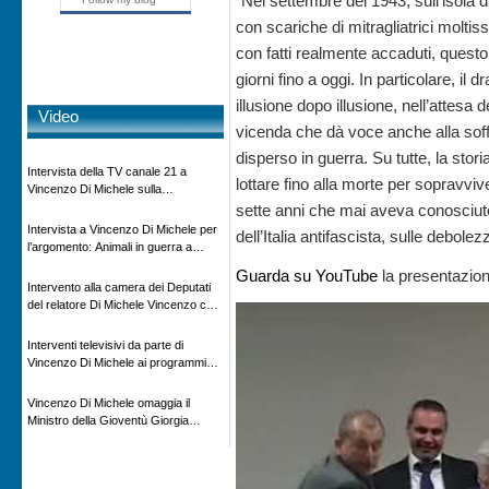
“Nel settembre del 1943, sull’isola d
con scariche di mitragliatrici moltiss
con fatti realmente accaduti, questo
giorni fino a oggi. In particolare, il
illusione dopo illusione, nell’attesa 
Video
vicenda che dà voce anche alla soff
disperso in guerra. Su tutte, la stor
Intervista della TV canale 21 a
lottare fino alla morte per sopravviv
Vincenzo Di Michele sulla
scomparsa di Ettore Majorana
sette anni che mai aveva conosciuto.
Intervista a Vincenzo Di Michele per
dell’Italia antifascista, sulle debol
l’argomento: Animali in guerra a
“Storie d’autore”, la rubrica culturale
Guarda su YouTube
la presentazion
in onda su Espansione TV
Intervento alla camera dei Deputati
del relatore Di Michele Vincenzo con
dibattito sulla normativa agricola ed
impatto ambientale e problematiche
Interventi televisivi da parte di
sui veicoli storici e trattori d’epoca
Vincenzo Di Michele ai programmi
televisivi sulle testimonanze e sulla
rivisitazione della storia
Vincenzo Di Michele omaggia il
Ministro della Gioventù Giorgia
Meloni con il libro ” Io prigioniero in
Russia” alla manifestazione Estate in
XX