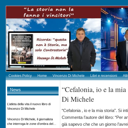
Cookies Policy
Home
Vincenzo Di Michele
Libri e recensioni
Att
“Cefalonia, io e la mia
News
Di Michele
L’atleta della vita il nuovo libro di
Vincenzo Di Michele
“Cefalonia , io e la mia storia”. Si in
Commenta l’autore del libro: “Per a
Vincenzo Di Michele, il giornalista
già sapevo che che un giorno l’avre
che interroga le zone d’ombra del