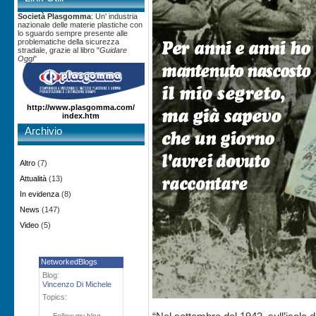
Società Plasgomma
: Un' industria
nazionale delle materie plastiche con
lo sguardo sempre presente alle
problematiche della sicurezza
stradale, grazie al libro "
Guidare
Oggi
"
http://www.plasgomma.com/
index.htm
Archivio
Altro
(7)
Attualità
(13)
In evidenza
(8)
News
(147)
Video
(5)
NetworkedBlogs
Blog:
Vincenzo Di Michele
Topics:
Follow my blog