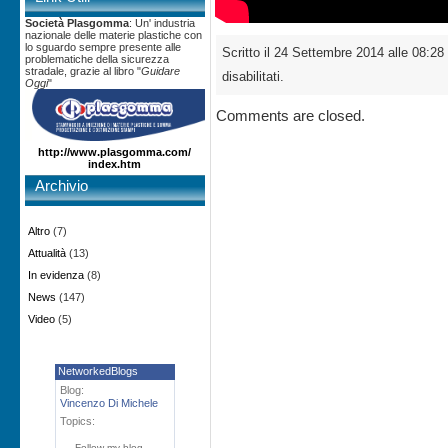
Società Plasgomma
: Un' industria
nazionale delle materie plastiche con
lo sguardo sempre presente alle
Scritto il 24 Settembre 2014 alle 08:28
problematiche della sicurezza
stradale, grazie al libro "
Guidare
disabilitati.
Oggi
"
Comments are closed.
http://www.plasgomma.com/
index.htm
Archivio
Altro
(7)
Attualità
(13)
In evidenza
(8)
News
(147)
Video
(5)
NetworkedBlogs
Blog:
Vincenzo Di Michele
Topics:
Follow my blog