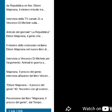
Novecento
da Repubblica on line: Ettore
Majorana, il mistero irrisolto tra
scienza e leggenda
Intervista della TV canale 21 a
Vincenzo Di Michele sulla
scomparsa di Ettore Majorana
Articolo del giornale” La Repubblica”:
Ettore Majorana, il genio che
scomparve al destino della Scienza
Il mistero dello scienziato siciliano
Ettore Majorana nel nuovo libro di
Vincenzo Di Michele, Comunicato
Adnkronos
Intervista a Vincenzo Di Michele per
l’argomento: Animali in guerra a
“Storie d’autore”, la rubrica culturale
in onda su Espansione TV
Majorana. Il prezzo del genio:
intervista all’autore del libro Vincenzo
Di Michele – Radio Radicale
“Ettore Majorana ‒ Il prezzo del
genio” #2: l’incontro con gli scienziati
tedeschi
Recensione del libro “Majorana, il
prezzo del genio”, dal Tempo
08/02/2026
Link Utili