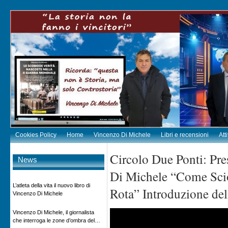
Cookies Policy
Home
Vincenzo Di Michele
Libri e recensioni
Att
Circolo Due Ponti: Pre
News
Di Michele “Come Scio
L’atleta della vita il nuovo libro di
Rota” Introduzione de
Vincenzo Di Michele
Vincenzo Di Michele, il giornalista
che interroga le zone d’ombra del