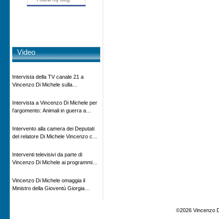
Video
Intervista della TV canale 21 a
Vincenzo Di Michele sulla
scomparsa di Ettore Majorana
Intervista a Vincenzo Di Michele per
l’argomento: Animali in guerra a
“Storie d’autore”, la rubrica culturale
in onda su Espansione TV
Intervento alla camera dei Deputati
del relatore Di Michele Vincenzo con
dibattito sulla normativa agricola ed
impatto ambientale e problematiche
Interventi televisivi da parte di
sui veicoli storici e trattori d’epoca
Vincenzo Di Michele ai programmi
televisivi sulle testimonanze e sulla
rivisitazione della storia
Vincenzo Di Michele omaggia il
Ministro della Gioventù Giorgia
Meloni con il libro ” Io prigioniero in
Russia” alla manifestazione Estate in
©2026 Vincenzo D
XX