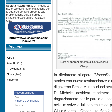
Società Plasgomma
: Un' industria
nazionale delle materie plastiche con
lo sguardo sempre presente alle
problematiche della sicurezza
stradale, grazie al libro "
Guidare
Oggi
"
http://www.plasgomma.com/
index.htm
Archivio
Altro
(7)
Nota di apprezzamento di Carlo Azeglio
Attualità
(13)
Ciampi
In evidenza
(8)
News
(147)
In riferimento all’opera
“Mussolini
Video
(5)
storica con nuove testimonianze e ul
di governo Benito Mussolini nel se
Di Michele, desidera esprimere 
NetworkedBlogs
Blog:
ringraziamento per le parole di inco
Vincenzo Di Michele
nelle missive a lui pervenute da par
Topics:
Giulio Andreotti, Oscar Luigi Scalfa
Follow my blog