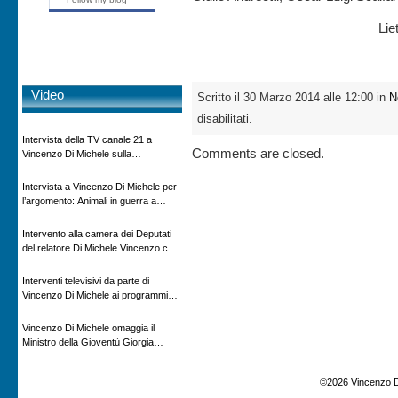
Lie
Video
Scritto il 30 Marzo 2014 alle 12:00 in
N
disabilitati.
Intervista della TV canale 21 a
Comments are closed.
Vincenzo Di Michele sulla
scomparsa di Ettore Majorana
Intervista a Vincenzo Di Michele per
l’argomento: Animali in guerra a
“Storie d’autore”, la rubrica culturale
in onda su Espansione TV
Intervento alla camera dei Deputati
del relatore Di Michele Vincenzo con
dibattito sulla normativa agricola ed
impatto ambientale e problematiche
Interventi televisivi da parte di
sui veicoli storici e trattori d’epoca
Vincenzo Di Michele ai programmi
televisivi sulle testimonanze e sulla
rivisitazione della storia
Vincenzo Di Michele omaggia il
Ministro della Gioventù Giorgia
Meloni con il libro ” Io prigioniero in
Russia” alla manifestazione Estate in
©2026 Vincenzo D
XX