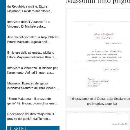
“Mussolini finto prigi
Novecento
da Repubblica on line: Ettore
Majorana, il mistero irrisolto tra
scienza e leggenda
Intervista della TV canale 21 a
Vincenzo Di Michele sulla
scomparsa di Ettore Majorana
Articolo del giornale” La Repubblica”:
Ettore Majorana, il genio che
scomparve al destino della Scienza
Il mistero dello scienziato siciliano
Ettore Majorana nel nuovo libro di
Vincenzo Di Michele, Comunicato
Adnkronos
Intervista a Vincenzo Di Michele per
l’argomento: Animali in guerra a
“Storie d’autore”, la rubrica culturale
in onda su Espansione TV
Majorana. Il prezzo del genio:
intervista all’autore del libro Vincenzo
Di Michele – Radio Radicale
“Ettore Majorana ‒ Il prezzo del
Il ringraziamento di Oscar Luigi Scalfaro pe
genio” #2: l’incontro con gli scienziati
testimonianza storica
tedeschi
Recensione del libro “Majorana, il
prezzo del genio”, dal Tempo
08/02/2026
Link Utili