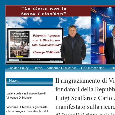
Cookies Policy
Home
Vincenzo Di Michele
Libri e recensioni
Att
Il ringraziamento di V
News
fondatori della Repubb
L’atleta della vita il nuovo libro di
Luigi Scalfaro e Carlo 
Vincenzo Di Michele
manifestato sulla ricer
Vincenzo Di Michele, il giornalista
che interroga le zone d’ombra del