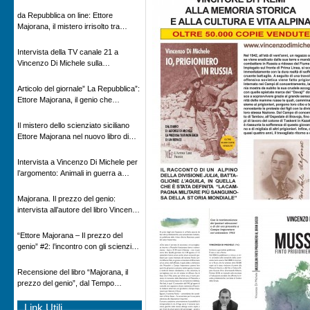
Novecento
da Repubblica on line: Ettore
Majorana, il mistero irrisolto tra
scienza e leggenda
Intervista della TV canale 21 a
Vincenzo Di Michele sulla
scomparsa di Ettore Majorana
Articolo del giornale” La Repubblica”:
Ettore Majorana, il genio che
scomparve al destino della Scienza
Il mistero dello scienziato siciliano
Ettore Majorana nel nuovo libro di
Vincenzo Di Michele, Comunicato
Adnkronos
Intervista a Vincenzo Di Michele per
l’argomento: Animali in guerra a
“Storie d’autore”, la rubrica culturale
in onda su Espansione TV
Majorana. Il prezzo del genio:
intervista all’autore del libro Vincenzo
Di Michele – Radio Radicale
“Ettore Majorana ‒ Il prezzo del
genio” #2: l’incontro con gli scienziati
tedeschi
Recensione del libro “Majorana, il
prezzo del genio”, dal Tempo
08/02/2026
Link Utili