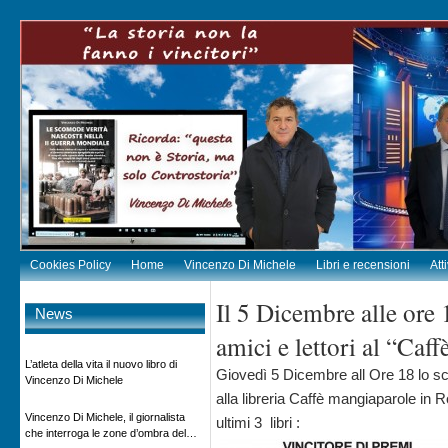
Cookies Policy
Home
Vincenzo Di Michele
Libri e recensioni
Att
Il 5 Dicembre alle ore
News
amici e lettori al “Caf
L’atleta della vita il nuovo libro di
Giovedì 5 Dicembre all Ore 18 lo scr
Vincenzo Di Michele
alla libreria Caffè mangiaparole in 
Vincenzo Di Michele, il giornalista
ultimi 3 libri :
che interroga le zone d’ombra del