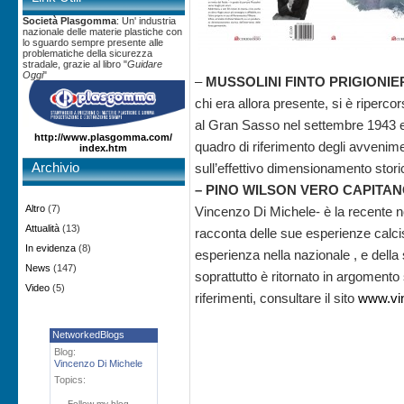
Società Plasgomma
: Un' industria
nazionale delle materie plastiche con
lo sguardo sempre presente alle
problematiche della sicurezza
stradale, grazie al libro "
Guidare
Oggi
"
–
MUSSOLINI FINTO PRIGIONI
chi era allora presente, si è ripercor
al Gran Sasso nel settembre 1943 e a
http://www.plasgomma.com/
quadro di riferimento degli avvenime
index.htm
Archivio
sull’effettivo dimensionamento stori
– PINO WILSON VERO CAPITAN
Altro
(7)
Vincenzo Di Michele- è la recente nov
Attualità
(13)
racconta delle sue esperienze calcis
In evidenza
(8)
esperienza nella nazionale , e del
News
(147)
soprattutto è ritornato in argoment
Video
(5)
riferimenti, consultare il sito
www.vin
NetworkedBlogs
Blog:
Vincenzo Di Michele
Topics:
Follow my blog