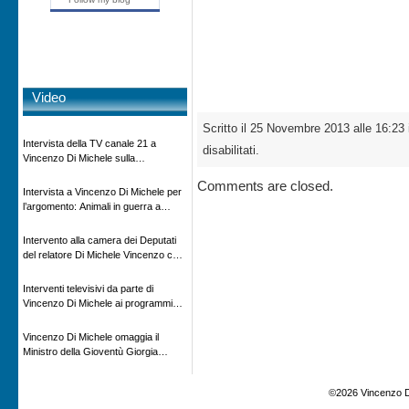
Video
Scritto il 25 Novembre 2013 alle 16:23
Intervista della TV canale 21 a
disabilitati.
Vincenzo Di Michele sulla
scomparsa di Ettore Majorana
Comments are closed.
Intervista a Vincenzo Di Michele per
l’argomento: Animali in guerra a
“Storie d’autore”, la rubrica culturale
in onda su Espansione TV
Intervento alla camera dei Deputati
del relatore Di Michele Vincenzo con
dibattito sulla normativa agricola ed
impatto ambientale e problematiche
Interventi televisivi da parte di
sui veicoli storici e trattori d’epoca
Vincenzo Di Michele ai programmi
televisivi sulle testimonanze e sulla
rivisitazione della storia
Vincenzo Di Michele omaggia il
Ministro della Gioventù Giorgia
Meloni con il libro ” Io prigioniero in
Russia” alla manifestazione Estate in
©2026 Vincenzo D
XX