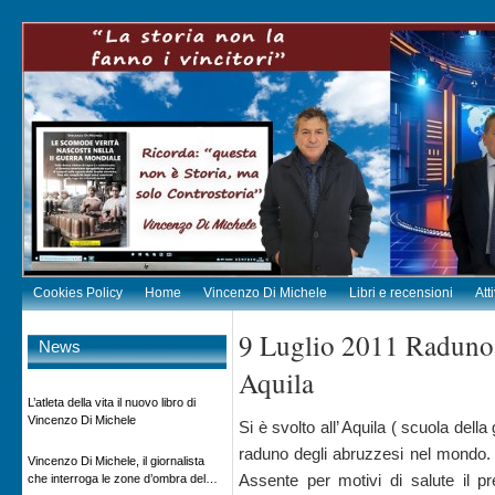
Cookies Policy
Home
Vincenzo Di Michele
Libri e recensioni
Att
9 Luglio 2011 Raduno 
News
Aquila
L’atleta della vita il nuovo libro di
Vincenzo Di Michele
Si è svolto all’ Aquila ( scuola della
raduno degli abruzzesi nel mondo. La
Vincenzo Di Michele, il giornalista
Assente per motivi di salute il p
che interroga le zone d’ombra del