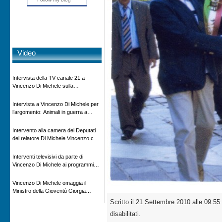
Video
Intervista della TV canale 21 a
Vincenzo Di Michele sulla
scomparsa di Ettore Majorana
Intervista a Vincenzo Di Michele per
l’argomento: Animali in guerra a
“Storie d’autore”, la rubrica culturale
in onda su Espansione TV
Intervento alla camera dei Deputati
del relatore Di Michele Vincenzo con
dibattito sulla normativa agricola ed
impatto ambientale e problematiche
Interventi televisivi da parte di
sui veicoli storici e trattori d’epoca
Vincenzo Di Michele ai programmi
televisivi sulle testimonanze e sulla
rivisitazione della storia
Vincenzo Di Michele omaggia il
Ministro della Gioventù Giorgia
Meloni con il libro ” Io prigioniero in
Scritto il 21 Settembre 2010 alle 09:55
Russia” alla manifestazione Estate in
disabilitati.
XX