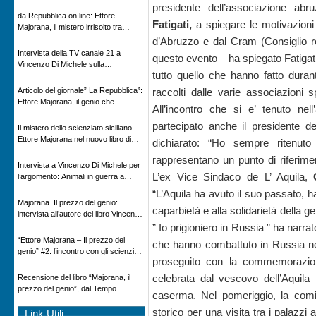
Novecento
presidente dell’associazione abru
da Repubblica on line: Ettore
Fatigati,
a spiegare le motivazion
Majorana, il mistero irrisolto tra
scienza e leggenda
d’Abruzzo e dal Cram (Consiglio re
Intervista della TV canale 21 a
questo evento – ha spiegato Fatigati
Vincenzo Di Michele sulla
tutto quello che hanno fatto duran
scomparsa di Ettore Majorana
Articolo del giornale” La Repubblica”:
raccolti dalle varie associazioni s
Ettore Majorana, il genio che
All’incontro che si e’ tenuto nel
scomparve al destino della Scienza
partecipato anche il presidente de
Il mistero dello scienziato siciliano
Ettore Majorana nel nuovo libro di
dichiarato: “Ho sempre ritenut
Vincenzo Di Michele, Comunicato
rappresentano un punto di riferiment
Adnkronos
Intervista a Vincenzo Di Michele per
L’ex Vice Sindaco de L’ Aquila,
l’argomento: Animali in guerra a
“Storie d’autore”, la rubrica culturale
“L’Aquila ha avuto il suo passato, h
in onda su Espansione TV
Majorana. Il prezzo del genio:
caparbietà e alla solidarietà della g
intervista all’autore del libro Vincenzo
Di Michele – Radio Radicale
” Io prigioniero in Russia ” ha narrat
“Ettore Majorana ‒ Il prezzo del
che hanno combattuto in Russia nel
genio” #2: l’incontro con gli scienziati
proseguito con la commemorazio
tedeschi
celebrata dal vescovo dell’Aquil
Recensione del libro “Majorana, il
prezzo del genio”, dal Tempo
caserma. Nel pomeriggio, la comit
08/02/2026
storico per una visita tra i palazzi
Link Utili