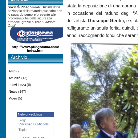
stata la deposizione di una corona 
Società Plasgomma
: Un' industria
nazionale delle materie plastiche con
in occasione del raduno degli “
A
lo sguardo sempre presente alle
problematiche della sicurezza
dell’artista
Giuseppe Gentili,
è sta
stradale, grazie al libro "
Guidare
Oggi
"
raffigurante un’aquila ferita, quindi,
anno, raccogliendo fondi che saranno 
http://www.plasgomma.com/
index.htm
Archivio
Altro
(7)
Attualità
(13)
In evidenza
(8)
News
(147)
Video
(5)
NetworkedBlogs
Blog:
Vincenzo Di Michele
Topics:
Follow my blog