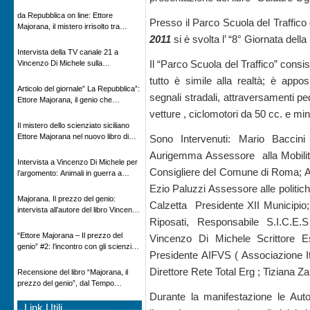
Novecento
da Repubblica on line: Ettore
Presso il Parco Scuola del Traffic
Majorana, il mistero irrisolto tra
scienza e leggenda
2011
si è svolta l’ “8° Giornata dell
Intervista della TV canale 21 a
Il “Parco Scuola del Traffico” consi
Vincenzo Di Michele sulla
scomparsa di Ettore Majorana
tutto è simile alla realtà; è appos
Articolo del giornale” La Repubblica”:
segnali stradali, attraversamenti pe
Ettore Majorana, il genio che
scomparve al destino della Scienza
vetture , ciclomotori da 50 cc. e min
Il mistero dello scienziato siciliano
Ettore Majorana nel nuovo libro di
Sono Intervenuti: Mario Baccin
Vincenzo Di Michele, Comunicato
Aurigemma Assessore alla Mobilit
Adnkronos
Intervista a Vincenzo Di Michele per
Consigliere del Comune di Roma; 
l’argomento: Animali in guerra a
“Storie d’autore”, la rubrica culturale
Ezio Paluzzi Assessore alle politic
in onda su Espansione TV
Majorana. Il prezzo del genio:
Calzetta Presidente XII Municipio
intervista all’autore del libro Vincenzo
Riposati, Responsabile S.I.C.E.S
Di Michele – Radio Radicale
“Ettore Majorana ‒ Il prezzo del
Vincenzo Di Michele Scrittore Es
genio” #2: l’incontro con gli scienziati
Presidente AIFVS ( Associazione Ita
tedeschi
Direttore Rete Total Erg ; Tiziana Za
Recensione del libro “Majorana, il
prezzo del genio”, dal Tempo
08/02/2026
Durante la manifestazione le Auto
Link Utili