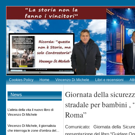
Cookies Policy
Home
Vincenzo Di Michele
Libri e recensioni
Att
Giornata della sicurezz
News
stradale per bambini , 
L’atleta della vita il nuovo libro di
Roma”
Vincenzo Di Michele
Vincenzo Di Michele, il giornalista
Comunicato: Giornata della Sicure
che interroga le zone d’ombra del
presentazione del libro “Guidare Og