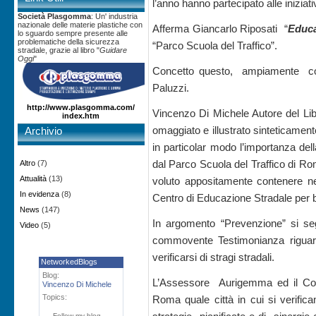
l’anno hanno partecipato alle iniziat
Società Plasgomma
: Un' industria
nazionale delle materie plastiche con
Afferma Giancarlo Riposati “
Educa
lo sguardo sempre presente alle
problematiche della sicurezza
“Parco Scuola del Traffico”.
stradale, grazie al libro "
Guidare
Oggi
"
Concetto questo, ampiamente cond
Paluzzi.
http://www.plasgomma.com/
Vincenzo Di Michele Autore del Lib
index.htm
omaggiato e illustrato sinteticament
Archivio
in particolar modo l’importanza del
dal Parco Scuola del Traffico di Rom
Altro
(7)
Attualità
(13)
voluto appositamente contenere n
In evidenza
(8)
Centro di Educazione Stradale per 
News
(147)
In argomento “Prevenzione” si seg
Video
(5)
commovente Testimonianza riguardo
verificarsi di stragi stradali.
NetworkedBlogs
Blog:
L’Assessore Aurigemma ed il Cons
Vincenzo Di Michele
Topics:
Roma quale città in cui si verifican
Follow my blog