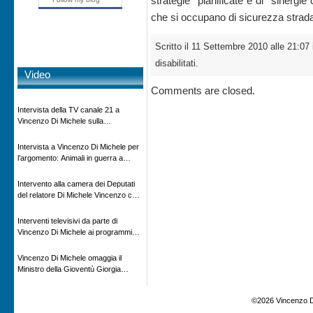
strategie pianificate e di sinergie 
che si occupano di sicurezza strada
Scritto il 11 Settembre 2010 alle 21:07
disabilitati.
Video
Comments are closed.
Intervista della TV canale 21 a
Vincenzo Di Michele sulla
scomparsa di Ettore Majorana
Intervista a Vincenzo Di Michele per
l’argomento: Animali in guerra a
“Storie d’autore”, la rubrica culturale
in onda su Espansione TV
Intervento alla camera dei Deputati
del relatore Di Michele Vincenzo con
dibattito sulla normativa agricola ed
impatto ambientale e problematiche
Interventi televisivi da parte di
sui veicoli storici e trattori d’epoca
Vincenzo Di Michele ai programmi
televisivi sulle testimonanze e sulla
rivisitazione della storia
Vincenzo Di Michele omaggia il
Ministro della Gioventù Giorgia
Meloni con il libro ” Io prigioniero in
Russia” alla manifestazione Estate in
©2026 Vincenzo D
XX