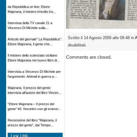
Novecento
da Repubblica on line: Ettore
Majorana, il mistero irrisolto tra
scienza e leggenda
Intervista della TV canale 21 a
Vincenzo Di Michele sulla
scomparsa di Ettore Majorana
Scritto il 14 Agosto 2009 alle 09:48 in
A
Articolo del giornale” La Repubblica”:
Ettore Majorana, il genio che
disabilitati.
scomparve al destino della Scienza
Il mistero dello scienziato siciliano
Comments are closed.
Ettore Majorana nel nuovo libro di
Vincenzo Di Michele, Comunicato
Adnkronos
Intervista a Vincenzo Di Michele per
l’argomento: Animali in guerra a
“Storie d’autore”, la rubrica culturale
in onda su Espansione TV
Majorana. Il prezzo del genio:
intervista all’autore del libro Vincenzo
Di Michele – Radio Radicale
“Ettore Majorana ‒ Il prezzo del
genio” #2: l’incontro con gli scienziati
tedeschi
Recensione del libro “Majorana, il
prezzo del genio”, dal Tempo
08/02/2026
Link Utili