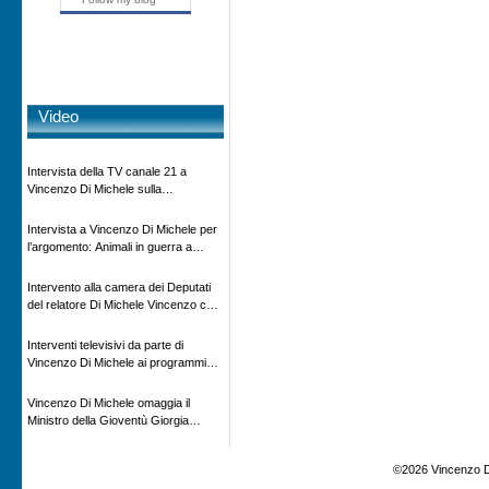
Video
Intervista della TV canale 21 a
Vincenzo Di Michele sulla
scomparsa di Ettore Majorana
Intervista a Vincenzo Di Michele per
l’argomento: Animali in guerra a
“Storie d’autore”, la rubrica culturale
in onda su Espansione TV
Intervento alla camera dei Deputati
del relatore Di Michele Vincenzo con
dibattito sulla normativa agricola ed
impatto ambientale e problematiche
Interventi televisivi da parte di
sui veicoli storici e trattori d’epoca
Vincenzo Di Michele ai programmi
televisivi sulle testimonanze e sulla
rivisitazione della storia
Vincenzo Di Michele omaggia il
Ministro della Gioventù Giorgia
Meloni con il libro ” Io prigioniero in
Russia” alla manifestazione Estate in
©2026 Vincenzo D
XX