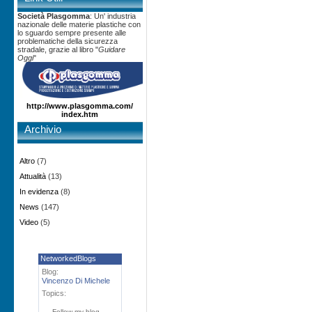
Società Plasgomma
: Un' industria
nazionale delle materie plastiche con
lo sguardo sempre presente alle
problematiche della sicurezza
stradale, grazie al libro "
Guidare
Oggi
"
http://www.plasgomma.com/
index.htm
Archivio
Altro
(7)
Attualità
(13)
In evidenza
(8)
News
(147)
Video
(5)
NetworkedBlogs
Blog:
Vincenzo Di Michele
Topics:
Follow my blog