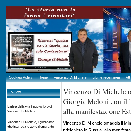
Cookies Policy
Home
Vincenzo Di Michele
Libri e recensioni
Att
Vincenzo Di Michele o
News
Giorgia Meloni con il l
L’atleta della vita il nuovo libro di
alla manifestazione Es
Vincenzo Di Michele
Vincenzo Di Michele, il giornalista
Vincenzo Di Michele omaggia il Minis
che interroga le zone d’ombra del
prigioniero in Russia” alla manifest