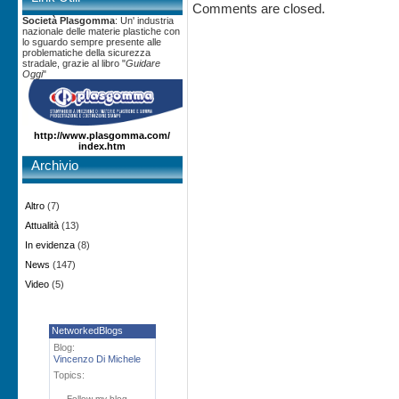
Comments are closed.
Società Plasgomma
: Un' industria
nazionale delle materie plastiche con
lo sguardo sempre presente alle
problematiche della sicurezza
stradale, grazie al libro "
Guidare
Oggi
"
http://www.plasgomma.com/
index.htm
Archivio
Altro
(7)
Attualità
(13)
In evidenza
(8)
News
(147)
Video
(5)
NetworkedBlogs
Blog:
Vincenzo Di Michele
Topics:
Follow my blog