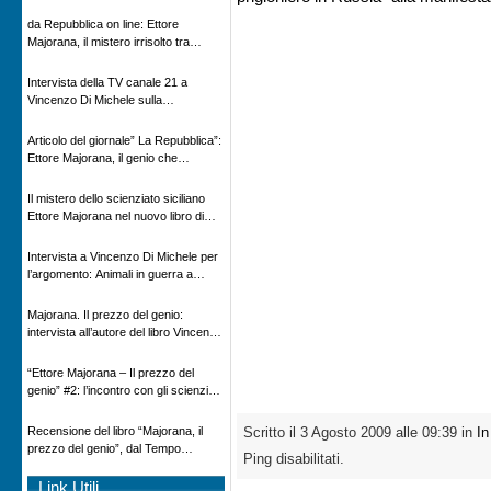
Novecento
da Repubblica on line: Ettore
Majorana, il mistero irrisolto tra
scienza e leggenda
Intervista della TV canale 21 a
Vincenzo Di Michele sulla
scomparsa di Ettore Majorana
Articolo del giornale” La Repubblica”:
Ettore Majorana, il genio che
scomparve al destino della Scienza
Il mistero dello scienziato siciliano
Ettore Majorana nel nuovo libro di
Vincenzo Di Michele, Comunicato
Adnkronos
Intervista a Vincenzo Di Michele per
l’argomento: Animali in guerra a
“Storie d’autore”, la rubrica culturale
in onda su Espansione TV
Majorana. Il prezzo del genio:
intervista all’autore del libro Vincenzo
Di Michele – Radio Radicale
“Ettore Majorana ‒ Il prezzo del
genio” #2: l’incontro con gli scienziati
tedeschi
Recensione del libro “Majorana, il
Scritto il 3 Agosto 2009 alle 09:39 in
In
prezzo del genio”, dal Tempo
Ping disabilitati.
08/02/2026
Link Utili