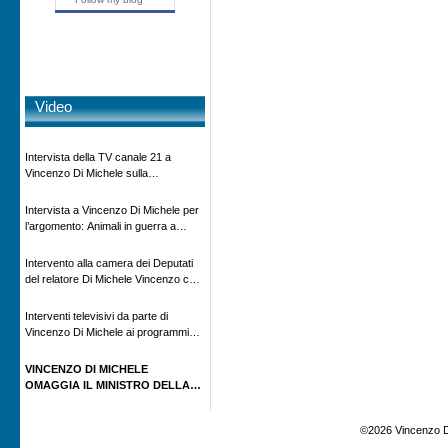
Video
Intervista della TV canale 21 a
Vincenzo Di Michele sulla
scomparsa di Ettore Majorana
Intervista a Vincenzo Di Michele per
l’argomento: Animali in guerra a
“Storie d’autore”, la rubrica culturale
in onda su Espansione TV
Intervento alla camera dei Deputati
del relatore Di Michele Vincenzo con
dibattito sulla normativa agricola ed
impatto ambientale e problematiche
Interventi televisivi da parte di
sui veicoli storici e trattori d’epoca
Vincenzo Di Michele ai programmi
televisivi sulle testimonanze e sulla
rivisitazione della storia
VINCENZO DI MICHELE
OMAGGIA IL MINISTRO DELLA
GIOVENTÙ GIORGIA MELONI
CON IL LIBRO ” IO PRIGIONIERO
©2026 Vincenzo D
IN RUSSIA” ALLA