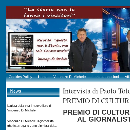
Cookies Policy
Home
Vincenzo Di Michele
Libri e recensioni
Att
Intervista di Paolo Tol
News
PREMIO DI CULTUR
L’atleta della vita il nuovo libro di
PREMIO DI CULTUR
Vincenzo Di Michele
AL GIORNALIS
Vincenzo Di Michele, il giornalista
che interroga le zone d’ombra del