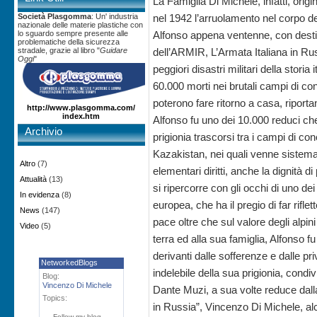
La Famiglia Di Michele, infatti, ori
nel 1942 l’arruolamento nel corpo degl
Società Plasgomma
: Un' industria
nazionale delle materie plastiche con
Alfonso appena ventenne, con destin
lo sguardo sempre presente alle
problematiche della sicurezza
dell’ARMIR, L’Armata Italiana in Rus
stradale, grazie al libro "
Guidare
Oggi
"
peggiori disastri militari della stori
60.000 morti nei brutali campi di co
poterono fare ritorno a casa, riportan
http://www.plasgomma.com/
index.htm
Alfonso fu uno dei 10.000 reduci che
Archivio
prigionia trascorsi tra i campi di co
Kazakistan, nei quali venne sistema
Altro
(7)
elementari diritti, anche la dignità 
Attualità
(13)
si ripercorre con gli occhi di uno dei 
In evidenza
(8)
europea, che ha il pregio di far riflett
News
(147)
pace oltre che sul valore degli alpin
Video
(5)
terra ed alla sua famiglia, Alfonso fu
derivanti dalle sofferenze e dalle p
NetworkedBlogs
indelebile della sua prigionia, cond
Blog:
Vincenzo Di Michele
Dante Muzi, a sua volte reduce dalla 
Topics:
in Russia”, Vincenzo Di Michele, 
Follow my blog