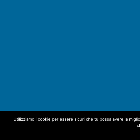
Utilizziamo i cookie per essere sicuri che tu possa avere la migli
c