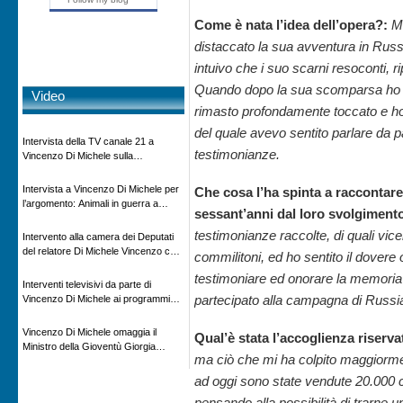
Come è nata l’idea dell’opera?:
M
distaccato la sua avventura in Russ
intuivo che i suo scarni resoconti, r
Quando dopo la sua scomparsa ho pot
Video
rimasto profondamente toccato e ho 
del quale avevo sentito parlare da pa
Intervista della TV canale 21 a
testimonianze.
Vincenzo Di Michele sulla
scomparsa di Ettore Majorana
Intervista a Vincenzo Di Michele per
Che cosa l’ha spinta a raccontare d
l’argomento: Animali in guerra a
sessant’anni dal loro svolgiment
“Storie d’autore”, la rubrica culturale
in onda su Espansione TV
testimonianze raccolte, di quali vic
Intervento alla camera dei Deputati
del relatore Di Michele Vincenzo con
commilitoni, ed ho sentito il dovere 
dibattito sulla normativa agricola ed
testimoniare ed onorare la memoria 
impatto ambientale e problematiche
Interventi televisivi da parte di
sui veicoli storici e trattori d’epoca
partecipato alla campagna di Russia
Vincenzo Di Michele ai programmi
televisivi sulle testimonanze e sulla
rivisitazione della storia
Vincenzo Di Michele omaggia il
Qual’è stata l’accoglienza riserva
Ministro della Gioventù Giorgia
ma ciò che mi ha colpito maggiorment
Meloni con il libro ” Io prigioniero in
Russia” alla manifestazione Estate in
ad oggi sono state vendute 20.000 co
XX
pensando alla possibilità di trarne 