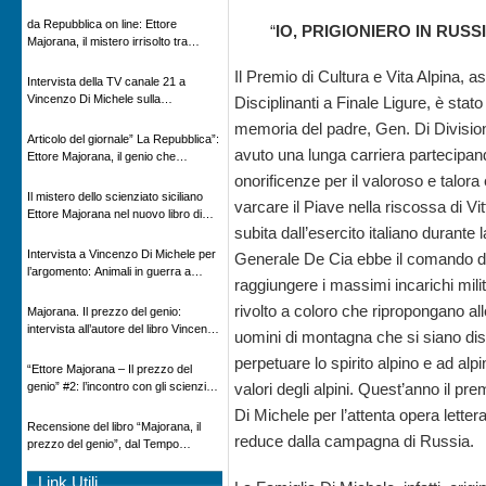
Novecento
da Repubblica on line: Ettore
“
IO, PRIGIONIERO IN RUS
Majorana, il mistero irrisolto tra
scienza e leggenda
Il Premio di Cultura e Vita Alpina, a
Intervista della TV canale 21 a
Vincenzo Di Michele sulla
Disciplinanti a Finale Ligure, è stato 
scomparsa di Ettore Majorana
memoria del padre, Gen. Di Divisi
Articolo del giornale” La Repubblica”:
avuto una lunga carriera partecipa
Ettore Majorana, il genio che
scomparve al destino della Scienza
onorificenze per il valoroso e talora 
Il mistero dello scienziato siciliano
varcare il Piave nella riscossa di Vi
Ettore Majorana nel nuovo libro di
subita dall’esercito italiano durante 
Vincenzo Di Michele, Comunicato
Adnkronos
Intervista a Vincenzo Di Michele per
Generale De Cia ebbe il comando dell
l’argomento: Animali in guerra a
raggiungere i massimi incarichi mili
“Storie d’autore”, la rubrica culturale
in onda su Espansione TV
rivolto a coloro che ripropongano alle
Majorana. Il prezzo del genio:
intervista all’autore del libro Vincenzo
uomini di montagna che si siano disti
Di Michele – Radio Radicale
perpetuare lo spirito alpino e ad alpin
“Ettore Majorana ‒ Il prezzo del
genio” #2: l’incontro con gli scienziati
valori degli alpini. Quest’anno il p
tedeschi
Di Michele per l’attenta opera lette
Recensione del libro “Majorana, il
reduce dalla campagna di Russia.
prezzo del genio”, dal Tempo
08/02/2026
Link Utili