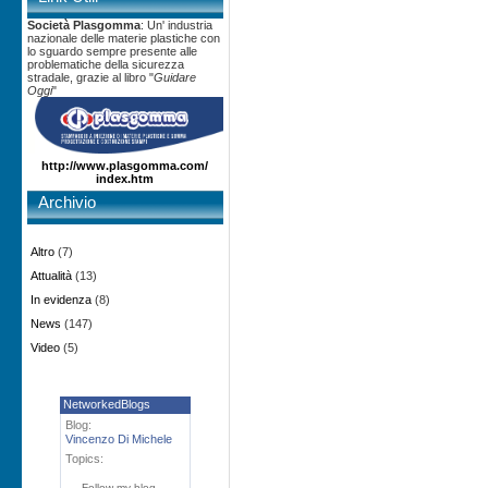
Società Plasgomma
: Un' industria
nazionale delle materie plastiche con
lo sguardo sempre presente alle
problematiche della sicurezza
stradale, grazie al libro "
Guidare
Oggi
"
http://www.plasgomma.com/
index.htm
Archivio
Altro
(7)
Attualità
(13)
In evidenza
(8)
News
(147)
Video
(5)
NetworkedBlogs
Blog:
Vincenzo Di Michele
Topics:
Follow my blog