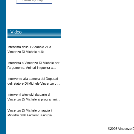
Video
Intervista della TV canale 21 a
Vincenzo Di Michele sulla
scomparsa di Ettore Majorana
Intervista a Vincenzo Di Michele per
l’argomento: Animali in guerra a
“Storie d’autore”, la rubrica culturale
in onda su Espansione TV
Intervento alla camera dei Deputati
del relatore Di Michele Vincenzo con
dibattito sulla normativa agricola ed
impatto ambientale e problematiche
Interventi televisivi da parte di
sui veicoli storici e trattori d’epoca
Vincenzo Di Michele ai programmi
televisivi sulle testimonanze e sulla
rivisitazione della storia
Vincenzo Di Michele omaggia il
Ministro della Gioventù Giorgia
Meloni con il libro ” Io prigioniero in
Russia” alla manifestazione Estate in
©2026 Vincenzo D
XX