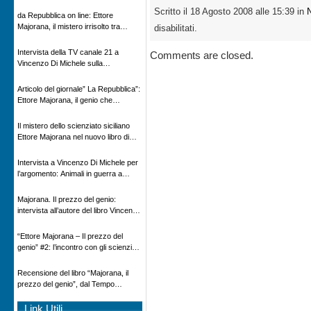
Novecento
Scritto il 18 Agosto 2008 alle 15:39 in
da Repubblica on line: Ettore
Majorana, il mistero irrisolto tra
disabilitati.
scienza e leggenda
Intervista della TV canale 21 a
Comments are closed.
Vincenzo Di Michele sulla
scomparsa di Ettore Majorana
Articolo del giornale” La Repubblica”:
Ettore Majorana, il genio che
scomparve al destino della Scienza
Il mistero dello scienziato siciliano
Ettore Majorana nel nuovo libro di
Vincenzo Di Michele, Comunicato
Adnkronos
Intervista a Vincenzo Di Michele per
l’argomento: Animali in guerra a
“Storie d’autore”, la rubrica culturale
in onda su Espansione TV
Majorana. Il prezzo del genio:
intervista all’autore del libro Vincenzo
Di Michele – Radio Radicale
“Ettore Majorana ‒ Il prezzo del
genio” #2: l’incontro con gli scienziati
tedeschi
Recensione del libro “Majorana, il
prezzo del genio”, dal Tempo
08/02/2026
Link Utili