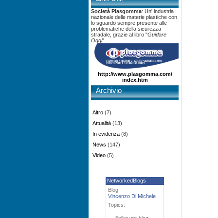
Società Plasgomma
: Un' industria
nazionale delle materie plastiche con
lo sguardo sempre presente alle
problematiche della sicurezza
stradale, grazie al libro "
Guidare
Oggi
"
http://www.plasgomma.com/
index.htm
Archivio
Altro
(7)
Attualità
(13)
In evidenza
(8)
News
(147)
Video
(5)
NetworkedBlogs
Blog:
Vincenzo Di Michele
Topics:
Follow my blog