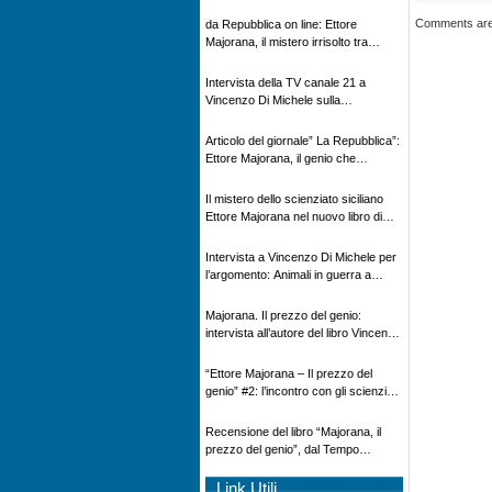
Novecento
Comments are
da Repubblica on line: Ettore
Majorana, il mistero irrisolto tra
scienza e leggenda
Intervista della TV canale 21 a
Vincenzo Di Michele sulla
scomparsa di Ettore Majorana
Articolo del giornale” La Repubblica”:
Ettore Majorana, il genio che
scomparve al destino della Scienza
Il mistero dello scienziato siciliano
Ettore Majorana nel nuovo libro di
Vincenzo Di Michele, Comunicato
Adnkronos
Intervista a Vincenzo Di Michele per
l’argomento: Animali in guerra a
“Storie d’autore”, la rubrica culturale
in onda su Espansione TV
Majorana. Il prezzo del genio:
intervista all’autore del libro Vincenzo
Di Michele – Radio Radicale
“Ettore Majorana ‒ Il prezzo del
genio” #2: l’incontro con gli scienziati
tedeschi
Recensione del libro “Majorana, il
prezzo del genio”, dal Tempo
08/02/2026
Link Utili