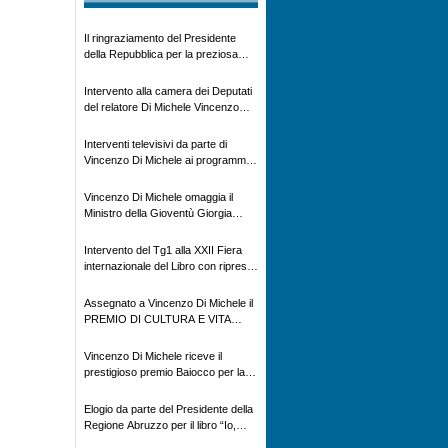
Il ringraziamento del Presidente
della Repubblica per la preziosa
testimonianza storica
Intervento alla camera dei Deputati
del relatore Di Michele Vincenzo
con dibattito sulla normativa
agricola ed impatto ambientale e
Interventi televisivi da parte di
problematiche sui veicoli storici e
Vincenzo Di Michele ai programmi
trattori d’epoca
televisivi sulle testimonanze e sulla
rivisitazione della storia
Vincenzo Di Michele omaggia il
Ministro della Gioventù Giorgia
Meloni con il libro ” Io prigioniero in
Russia” alla manifestazione Estate
Intervento del Tg1 alla XXII Fiera
in XX
internazionale del Libro con ripresa
televisiva per il Libro “ Io Prigioniero
in Russia” di Vincenzo Di Michele
Assegnato a Vincenzo Di Michele il
PREMIO DI CULTURA E VITA
ALPINA
Vincenzo Di Michele riceve il
prestigioso premio Baiocco per la
memoria storica
Elogio da parte del Presidente della
Regione Abruzzo per il libro “Io,
prigioniero in Russia”