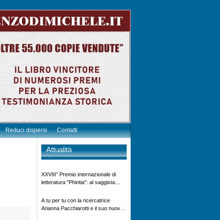
Reduci dispersi
Contatti
Attualità
XXVIII° Premio internazionale di
letteratura “Phintia”: al saggista
Vincenzo Di Michele – 4°
classificato generale – il diploma di
A tu per tu con la ricercatrice
elogio e benemerenza per l’opera
Arianna Pacchiarotti e il suo nuovo
letteraria “Mussolini finto Prigioniero
progetto”Non imprigioniamo la vita”