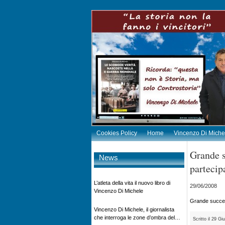
Cookies Policy
Home
Vincenzo Di Miche
Grande s
News
partecip
L’atleta della vita il nuovo libro di
29/06/2008
Vincenzo Di Michele
Grande success
Vincenzo Di Michele, il giornalista
che interroga le zone d’ombra del
Scritto il 29 G