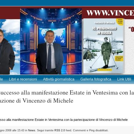
le
Libri e recensioni
Attività giornalistica
Galleria fotografica
Link Utili
uccesso alla manifestazione Estate in Ventesima con la
azione di Vincenzo di Michele
o alla manifestazione Estate in Ventesima con la partecipazione di Vincenzo di Michele
iugno 2008 alle 15:43 in
News
. Segui tramite
RSS 2.0
feed. Commenti e Ping disabilitati.