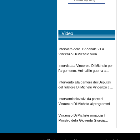
Video
Intervista della TV canale 21 a
Vincenzo Di Michele sulla
scomparsa di Ettore Majorana
Intervista a Vincenzo Di Michele per
l’argomento: Animali in guerra a
“Storie d’autore”, la rubrica culturale
in onda su Espansione TV
Intervento alla camera dei Deputati
del relatore Di Michele Vincenzo con
dibattito sulla normativa agricola ed
impatto ambientale e problematiche
Interventi televisivi da parte di
sui veicoli storici e trattori d’epoca
Vincenzo Di Michele ai programmi
televisivi sulle testimonanze e sulla
rivisitazione della storia
Vincenzo Di Michele omaggia il
Ministro della Gioventù Giorgia
Meloni con il libro ” Io prigioniero in
Russia” alla manifestazione Estate in
XX