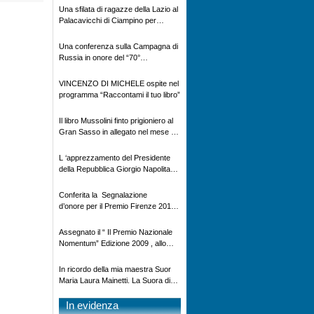
al Gran Sasso”
Una sfilata di ragazze della Lazio al
Palacavicchi di Ciampino per
l’elezione di Miss Blue Star
Una conferenza sulla Campagna di
Russia in onore del “70°
anniversario della battaglia di
Nikolajewka
VINCENZO DI MICHELE ospite nel
programma “Raccontami il tuo libro”
Il libro Mussolini finto prigioniero al
Gran Sasso in allegato nel mese di
Ottobre alla Gazzetta di Mantova ,
Gazzetta di Reggio, Gazzetta di
L ‘apprezzamento del Presidente
Modena , La Nuova Ferrara e la
della Repubblica Giorgio Napolitano
Provincia Pavese
per il libro ” GUIDARE OGGI ” (
dedicato dall’autore Vincenzo Di
Conferita la Segnalazione
Michele a suo nipote Manuele
d’onore per il Premio Firenze 2010
Murgia, prematuramente
a Vincenzo Di Michele – il 04
scomparso) – ed il richiamo alle
Dicembre 2010 a Firenze c/o
Assegnato il “ Il Premio Nazionale
Istituzioni per una più viva
Palazzo Vecchio alla presenza del
Nomentum” Edizione 2009 , allo
attenzione sul fenomeno delle stragi
Sindaco Matteo Renzi – per il libro
scrittore: Vincenzo Di Michele
stradali
“Io Prigioniero in Russia”
In ricordo della mia maestra Suor
Maria Laura Mainetti. La Suora di
Chiavenna Figlia della Croce, dal
suo alunno Vincenzo Di Michele
In evidenza