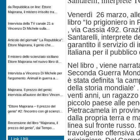
Santarelli, interprete 
Novecento
da Repubblica on line: Ettore
Majorana, il mistero irrisolto tra
Venerdì 26 marzo, alle 
scienza e leggenda
libro “Io prigioniero i
Intervista della TV canale 21 a
, via Cassia 492. Graz
Vincenzo Di Michele sulla
scomparsa di Ettore Majorana
Santarelli, interprete 
Articolo del giornale” La Repubblica”:
garantito il servizio di
Ettore Majorana, il genio che
scomparve al destino della Scienza
Italiana per il pubblic
Il mistero dello scienziato siciliano
Ettore Majorana nel nuovo libro di
Nel libro , viene narrat
Vincenzo Di Michele, Comunicato
Seconda Guerra Mondial
Adnkronos
Intervista a Vincenzo Di Michele per
l’argomento: Animali in guerra a
è stata definita ‘la c
“Storie d’autore”, la rubrica culturale
della storia mondiale’ 
in onda su Espansione TV
Majorana. Il prezzo del genio:
venti anni, un ragazzo
intervista all’autore del libro Vincenzo
Di Michele – Radio Radicale
piccolo paese alle pen
“Ettore Majorana ‒ Il prezzo del
Pietracamela in provin
genio” #2: l’incontro con gli scienziati
dalla propria terra e 
tedeschi
Recensione del libro “Majorana, il
linea sul fronte russo.
prezzo del genio”, dal Tempo
travolgente offensiva d
08/02/2026
Link Utili