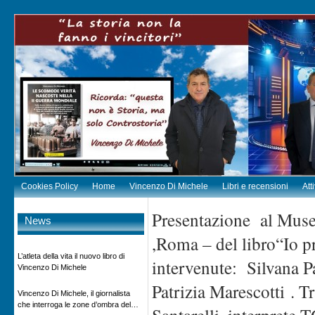
Cookies Policy
Home
Vincenzo Di Michele
Libri e recensioni
Att
Presentazione al Muse
News
,Roma – del libro“Io p
L’atleta della vita il nuovo libro di
intervenute: Silvana P
Vincenzo Di Michele
Patrizia Marescotti . T
Vincenzo Di Michele, il giornalista
che interroga le zone d’ombra del