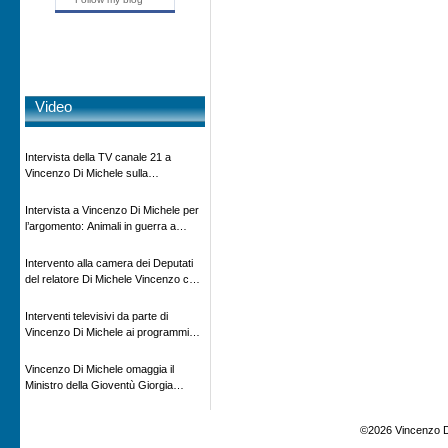
Video
Intervista della TV canale 21 a
Vincenzo Di Michele sulla
scomparsa di Ettore Majorana
Intervista a Vincenzo Di Michele per
l’argomento: Animali in guerra a
“Storie d’autore”, la rubrica culturale
in onda su Espansione TV
Intervento alla camera dei Deputati
del relatore Di Michele Vincenzo con
dibattito sulla normativa agricola ed
impatto ambientale e problematiche
Interventi televisivi da parte di
sui veicoli storici e trattori d’epoca
Vincenzo Di Michele ai programmi
televisivi sulle testimonanze e sulla
rivisitazione della storia
Vincenzo Di Michele omaggia il
Ministro della Gioventù Giorgia
Meloni con il libro ” Io prigioniero in
Russia” alla manifestazione Estate in
©2026 Vincenzo D
XX