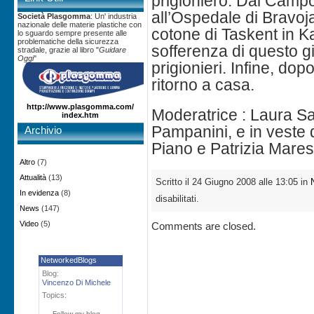
prigioniero. Dal Camp
all’Ospedale di Bravoja
Società Plasgomma
: Un' industria
nazionale delle materie plastiche con
cotone di Taskent in K
lo sguardo sempre presente alle
problematiche della sicurezza
sofferenza di questo gio
stradale, grazie al libro "
Guidare
Oggi
"
prigionieri. Infine, dopo
ritorno a casa.
http://www.plasgomma.com/
Moderatrice : Laura Sa
index.htm
Pampanini, e in veste d
Archivio
Piano e Patrizia Maresc
Altro
(7)
Attualità
(13)
Scritto il 24 Giugno 2008 alle 13:05 in
In evidenza
(8)
disabilitati.
News
(147)
Video
(5)
Comments are closed.
NetworkedBlogs
Blog:
Vincenzo Di Michele
Topics:
Follow my blog